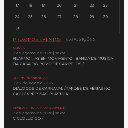
17
18
19
20
21
22
23
24
25
26
27
28
29
30
31
PRÓXIMOS EVENTOS
EXPOSIÇÕES
MÚSICA
7 de agosto de 2026 | sexta
FILARMONIAS EM MOVIMENTO | BANDA DE MÚSICA
DA CASA DO POVO DE CAMPELOS /
OFICINA INFANTOJUVENIL
3 a 7 de agosto 2026
DIÁLOGOS DE CARNAVAL / TARDES DE FÉRIAS NO
CAC | EXPRESSÃO PLÁSTICA
ATIVIDADE FÍSICA INFANTOJUVENIL
7 de agosto de 2026 | sexta
CICLOLÚDICO /