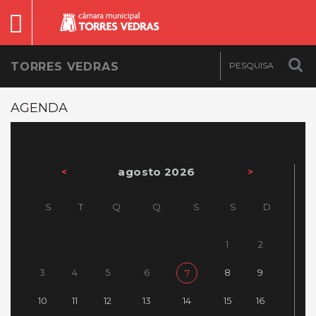
TORRES VEDRAS
AGENDA
agosto 2026
<
>
S
T
Q
Q
S
S
D
1
2
3
4
5
6
8
9
7
10
11
12
13
14
15
16