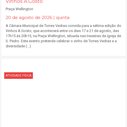
Vinhos A.Gosto
Praça Wellington
20 de agosto de 2026 | quinta
A Câmara Municipal de Torres Vedras convida para a sétima edição do
Vinhos A.Gosto, que acontecerá entre os dias 17 e 21 de agosto, das
17h15 às 20h15, na Praça Wellington, situada nas traseiras da igreja de
S. Pedro. Este evento pretende celebrar o vinho de Torres Vedras e a
diversidade (...)
ATIVIDADE FÍSICA