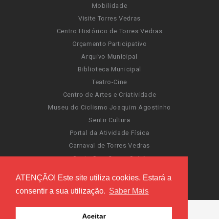
Mobilidade
Visite Torres Vedras
Centro Histórico de Torres Vedras
Orçamento Participativo
Arquivo Municipal
Biblioteca Municipal
Teatro-Cine
Centro de Artes e Criatividade
Museu do Ciclismo Joaquim Agostinho
Sentir Cultura
Portal da Atividade Física
Carnaval de Torres Vedras
Santa Cruz Ocean Spirit
Novas Invasões
ATENÇÃO! Este site utiliza cookies. Estará a
Festas de Torres Vedras
consentir a sua utilização.
Saber Mais
Aceitar