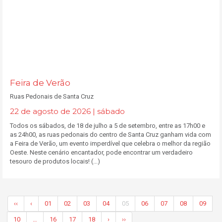
Feira de Verão
Ruas Pedonais de Santa Cruz
22 de agosto de 2026 | sábado
Todos os sábados, de 18 de julho a 5 de setembro, entre as 17h00 e
as 24h00, as ruas pedonais do centro de Santa Cruz ganham vida com
a Feira de Verão, um evento imperdível que celebra o melhor da região
Oeste. Neste cenário encantador, pode encontrar um verdadeiro
tesouro de produtos locais! (...)
‹‹
‹
01
02
03
04
05
06
07
08
09
10
…
16
17
18
›
››