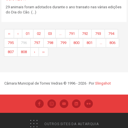
29 animais foram adotados durante o ano transato nas várias edições
do Dia do Cão. (...)
‹‹
‹
01
02
03
…
791
792
793
794
795
796
797
798
799
800
801
…
806
807
808
›
››
Câmara Municipal de Torres Vedras © 1996 - 2026 · Por
Slingshot
OUTROS SITES DA AUTARQUIA