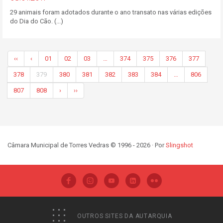
29 animais foram adotados durante o ano transato nas várias edições
do Dia do Cão. (...)
‹‹
‹
01
02
03
…
374
375
376
377
378
379
380
381
382
383
384
…
806
807
808
›
››
Câmara Municipal de Torres Vedras © 1996 - 2026 · Por
Slingshot
OUTROS SITES DA AUTARQUIA