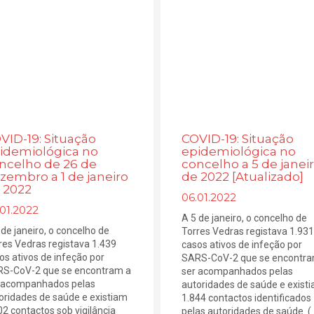
VID-19: Situação
COVID-19: Situação
idemiológica no
epidemiológica no
ncelho de 26 de
concelho a 5 de janei
zembro a 1 de janeiro
de 2022 [Atualizado]
 2022
06.01.2022
01.2022
A 5 de janeiro, o concelho de
 de janeiro, o concelho de
Torres Vedras registava 1.931
res Vedras registava 1.439
casos ativos de infeção por
os ativos de infeção por
SARS-CoV-2 que se encontra
S-CoV-2 que se encontram a
ser acompanhados pelas
 acompanhados pelas
autoridades de saúde e exist
oridades de saúde e existiam
1.844 contactos identificados
02 contactos sob vigilância
pelas autoridades de saúde. (..