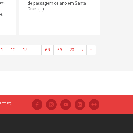
iam
de passagem de ano em Santa
Cruz. (...)
e.
11
12
13
…
68
69
70
›
››
ETTER