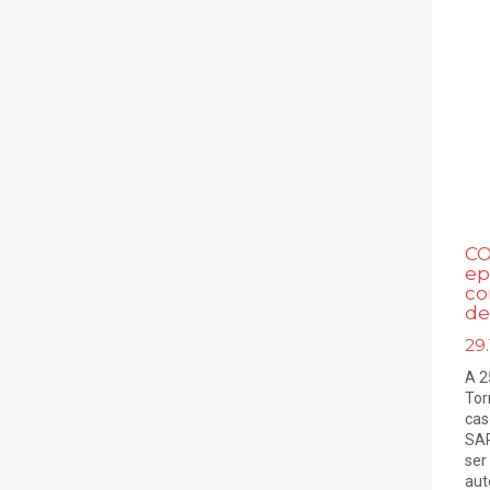
CO
ep
co
de
29.
A 2
Tor
cas
SAR
ser
aut