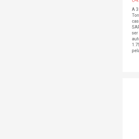
04
A 3
Tor
cas
SAR
ser
aut
1.7
pel