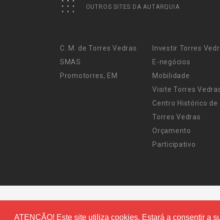
OUTROS SITES DA AUTARQUIA
C. M. de Torres Vedras
Investir Torres Ved
SMAS
E-negócios
Promotorres, EM
Mobilidade
Visite Torres Vedra
Centro Histórico de
Torres Vedras
Orçamento
Participativo
ATENÇÃO! Este site utiliza cookies. Estará a consentir a su