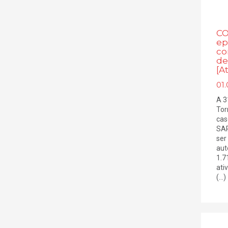
CO
ep
co
de
[A
01.
A 3
Tor
cas
SAR
ser
aut
1.7
ati
(...)