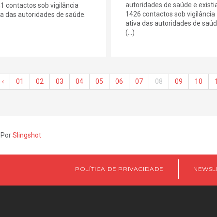
autoridades de saúde e exist
1 contactos sob vigilância
1426 contactos sob vigilância
va das autoridades de saúde.
ativa das autoridades de saúd
(...)
‹
01
02
03
04
05
06
07
08
09
10
 Por
Slingshot
POLÍTICA DE PRIVACIDADE
NEWSL