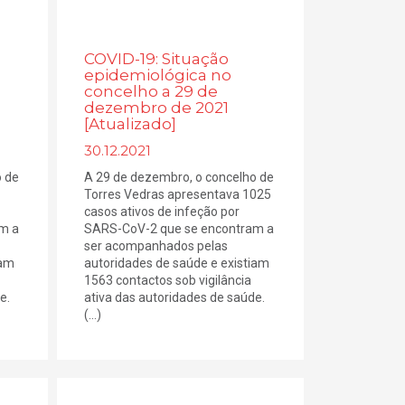
COVID-19: Situação
epidemiológica no
concelho a 29 de
dezembro de 2021
[Atualizado]
30.12.2021
o de
A 29 de dezembro, o concelho de
Torres Vedras apresentava 1025
casos ativos de infeção por
m a
SARS-CoV-2 que se encontram a
ser acompanhados pelas
iam
autoridades de saúde e existiam
1563 contactos sob vigilância
e.
ativa das autoridades de saúde.
(...)