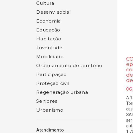
Cultura
Desenv. social
Economia
Educação
Habitação
Juventude
Mobilidade
CO
ep
Ordenamento do território
co
Participação
de
de
Proteção civil
06.
Regeneração urbana
A 1
Seniores
Tor
cas
Urbanismo
SAR
ser
aut
Atendimento
1.7