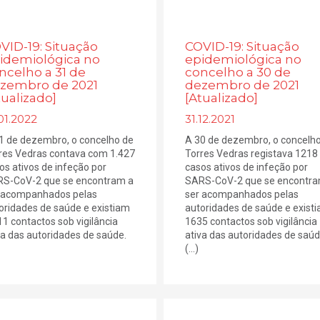
VID-19: Situação
COVID-19: Situação
idemiológica no
epidemiológica no
ncelho a 31 de
concelho a 30 de
zembro de 2021
dezembro de 2021
tualizado]
[Atualizado]
01.2022
31.12.2021
1 de dezembro, o concelho de
A 30 de dezembro, o concelh
res Vedras contava com 1.427
Torres Vedras registava 1218
os ativos de infeção por
casos ativos de infeção por
S-CoV-2 que se encontram a
SARS-CoV-2 que se encontra
 acompanhados pelas
ser acompanhados pelas
oridades de saúde e existiam
autoridades de saúde e exist
11 contactos sob vigilância
1635 contactos sob vigilância
va das autoridades de saúde.
ativa das autoridades de saúd
(...)