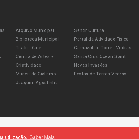
ras
Arquivo Municipal
Sentir Cultura
Biblioteca Municipal
Portal da Atividade Física
Teatro-Cine
Carnaval de Torres Vedras
s
Centro de Artes e
Santa Cruz Ocean Spirit
Criatividade
Novas Invasões
Museu do Ciclismo
Festas de Torres Vedras
Joaquim Agostinho
a utilização.
Saber Mais