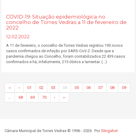
COVID-19: Situação epidemiológica no
concelho de Torres Vedras a 11 de fevereiro de
2022
12.02.2022
A 11 de fevereiro, o concelho de Torres Vedras registou 193 novos
casos confirmados de infeção por SARS-CoV-2. Desde que a
pandemia chegou ao Concelho, foram contabilizados 22.439 casos
confirmados e há, infelizmente, 215 óbitos a lamentar. (...)
‹‹
‹
01
02
03
04
05
06
07
08
09
…
68
69
70
›
››
Câmara Municipal de Torres Vedras © 1996 - 2026 · Por
Slingshot