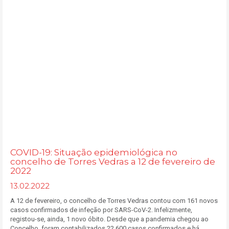
COVID-19: Situação epidemiológica no
concelho de Torres Vedras a 12 de fevereiro de
2022
13.02.2022
A 12 de fevereiro, o concelho de Torres Vedras contou com 161 novos
casos confirmados de infeção por SARS-CoV-2. Infelizmente,
registou-se, ainda, 1 novo óbito. Desde que a pandemia chegou ao
Concelho, foram contabilizados 22.600 casos confirmados e há,