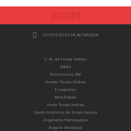
OUTROS SITES DA AUTARQUIA
C. M. de Torres Vedras
SMAS
Promotorres, EM
Investir Torres Vedras
E-negócios
Mobilidade
Visite Torres Vedras
Centro Histórico de Torres Vedras
Orçamento Participativo
Arquivo Municipal