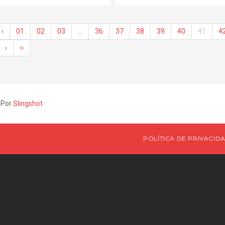
‹
01
02
03
…
36
37
38
39
40
41
4
›
››
 Por
Slingshot
POLÍTICA DE PRIVACID