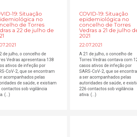
VID-19: Situação
COVID-19: Situação
idemiológica no
epidemiológica no
ncelho de Torres
concelho de Torres
dras a 22 de julho de
Vedras a 21 de julho d
21
2021
07.2021
22.07.2021
2 de julho, o concelho de
A 21 de julho, o concelho de
res Vedras apresentava 138
Torres Vedras contava com 1
os ativos de infeção por
casos ativos de infeção por
S-CoV-2, que se encontram
SARS-CoV-2, que se encontr
er acompanhados pelas
a ser acompanhados pelas
oridades de saúde, e existiam
autoridades de saúde, e exist
 contactos sob vigilância
226 contactos sob vigilância
. (...)
ativa. (...)