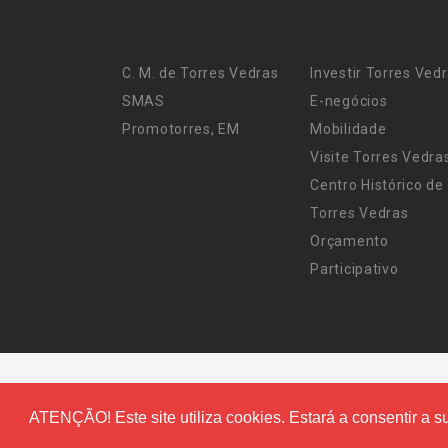
C. M. de Torres Vedras
Investir Torres Ved
SMAS
E-negócios
Promotorres, EM
Mobilidade
Visite Torres Vedra
Centro Histórico de
Torres Vedras
Orçamento
Participativo
ATENÇÃO! Este site utiliza cookies. Estará a consentir a su