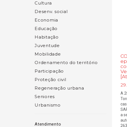
Cultura
Desenv. social
Economia
Educação
Habitação
Juventude
Mobilidade
CO
ep
Ordenamento do território
co
Participação
Ve
[A
Proteção civil
29.
Regeneração urbana
A 2
Seniores
Tor
cas
Urbanismo
SAR
a s
aut
Atendimento
263