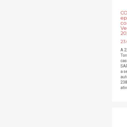
CO
ep
co
Ve
20
23.
A 2
Tor
cas
SAR
a s
aut
238
ativa