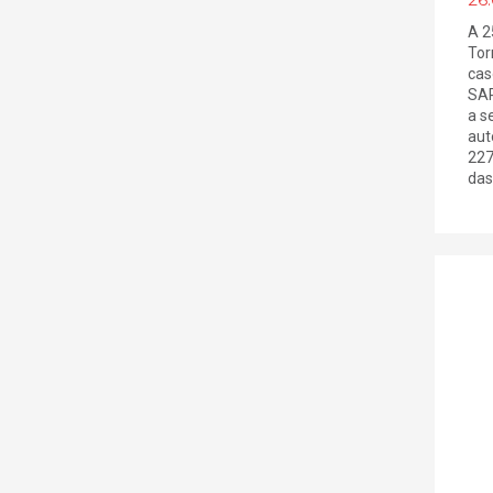
A 2
Tor
cas
SAR
a s
aut
227
das