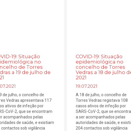
VID-19: Situação
COVID-19: Situação
idemiológica no
epidemiológica no
ncelho de Torres
concelho de Torres
dras a 19 de julho de
Vedras a 18 de julho d
21
2021
07.2021
19.07.2021
9 de julho, o concelho de
A 18 de julho, o concelho de
res Vedras apresentava 117
Torres Vedras registava 108
os ativos de infeção por
casos ativos de infeção por
S-CoV-2, que se encontram
SARS-CoV-2, que se encontr
er acompanhados pelas
a ser acompanhados pelas
oridades de saúde, e existiam
autoridades de saúde, e exist
 contactos sob vigilância
204 contactos sob vigilância