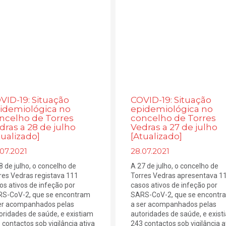
VID-19: Situação
COVID-19: Situação
idemiológica no
epidemiológica no
ncelho de Torres
concelho de Torres
dras a 28 de julho
Vedras a 27 de julho
tualizado]
[Atualizado]
07.2021
28.07.2021
8 de julho, o concelho de
A 27 de julho, o concelho de
res Vedras registava 111
Torres Vedras apresentava 1
os ativos de infeção por
casos ativos de infeção por
S-CoV-2, que se encontram
SARS-CoV-2, que se encontr
er acompanhados pelas
a ser acompanhados pelas
oridades de saúde, e existiam
autoridades de saúde, e exist
 contactos sob vigilância ativa
243 contactos sob vigilância a