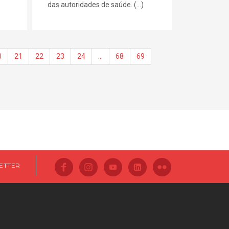
das autoridades de saúde. (...)
0
21
22
23
24
…
68
69
ETTER