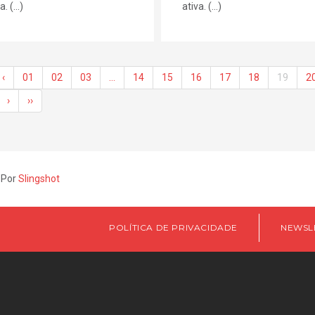
. (...)
ativa. (...)
‹
01
02
03
…
14
15
16
17
18
19
2
›
››
 Por
Slingshot
POLÍTICA DE PRIVACIDADE
NEWSL