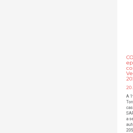
CO
ep
co
Ve
20
20.
A 1
Tor
cas
SAR
a s
aut
205