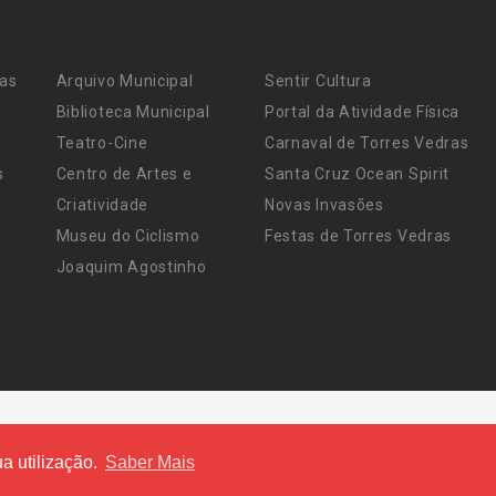
ras
Arquivo Municipal
Sentir Cultura
Biblioteca Municipal
Portal da Atividade Física
Teatro-Cine
Carnaval de Torres Vedras
s
Centro de Artes e
Santa Cruz Ocean Spirit
Criatividade
Novas Invasões
Museu do Ciclismo
Festas de Torres Vedras
Joaquim Agostinho
a utilização.
Saber Mais