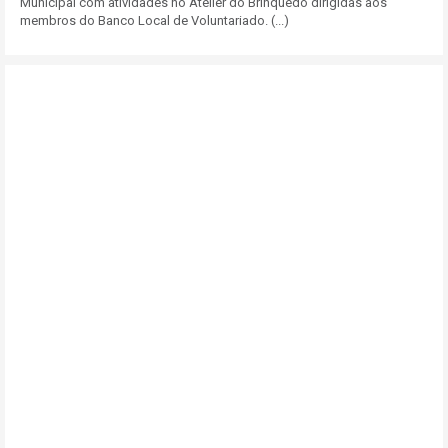
Municipal com atividades no Atelier do Brinquedo dirigidas aos
membros do Banco Local de Voluntariado. (...)