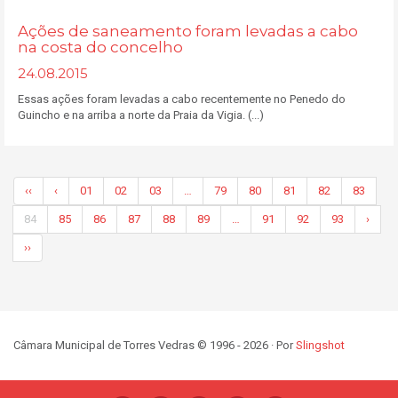
Ações de saneamento foram levadas a cabo
na costa do concelho
24.08.2015
Essas ações foram levadas a cabo recentemente no Penedo do
Guincho e na arriba a norte da Praia da Vigia. (...)
‹‹
‹
01
02
03
…
79
80
81
82
83
84
85
86
87
88
89
…
91
92
93
›
››
Câmara Municipal de Torres Vedras © 1996 - 2026 · Por
Slingshot