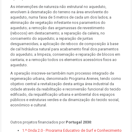
As intervenções de natureza não estrutural no aqueduto,
envolvem à desmatação do terreno na área envolvente do
aqueduto, numa faixa de 5 metros de cada um dos lados; a
eliminação de vegetação infestante nos paramentos do
aqueduto; a remoção das argamassas de revestimento
(rebocos) em destacamento; a reparação da caleira, no
coroamento do aqueduto; a reparação de juntas
desguarnecidas; a aplicação de reboco de composição à base
de cal hidráulica natural para acabamento final dos paramentos
do aqueduto; a limpeza, conservação e reparação de blocos em
cantaria; e a remoção todos os elementos acessórios fixos ao
aqueduto.
A operação inscreve-se também num processo integrado de
regeneração urbana, denominado Programa Arenes, tendo como
objetivo central a revitalização desta antiga área industrial da
cidade através da reabilitação e reconversão funcional do tecido
edificado, da requalificação urbana e ambiental dos espaços
públicos e estruturas verdes e da dinamização do tecido social,
económico e cultural.
Outros projetos financiados por
Portugal 2030
:
1.ª Onda 2.0 - Programa Educativo de Surf e Conhecimento