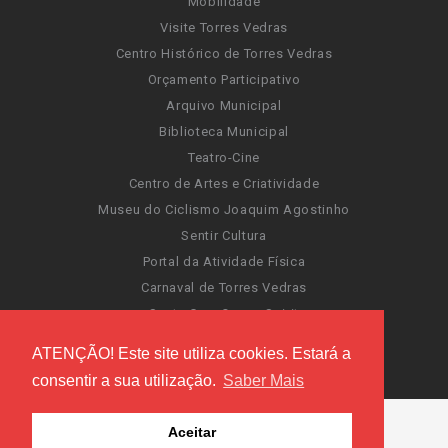
Mobilidade
Visite Torres Vedras
Centro Histórico de Torres Vedras
Orçamento Participativo
Arquivo Municipal
Biblioteca Municipal
Teatro-Cine
Centro de Artes e Criatividade
Museu do Ciclismo Joaquim Agostinho
Sentir Cultura
Portal da Atividade Física
Carnaval de Torres Vedras
Santa Cruz Ocean Spirit
Novas Invasões
ATENÇÃO! Este site utiliza cookies. Estará a
Festas de Torres Vedras
consentir a sua utilização.
Saber Mais
Aceitar