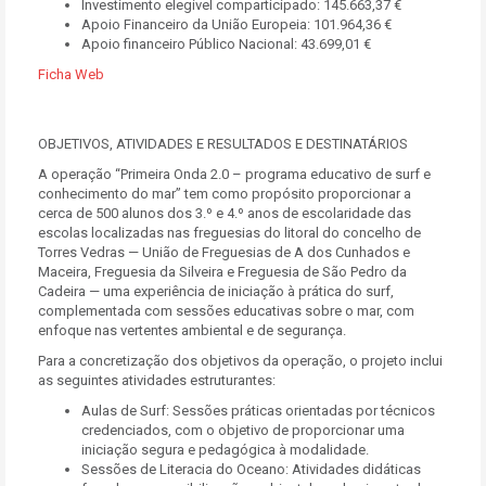
Investimento elegível comparticipado: 145.663,37 €
Apoio Financeiro da União Europeia: 101.964,36 €
Apoio financeiro Público Nacional: 43.699,01 €
Ficha Web
OBJETIVOS, ATIVIDADES E RESULTADOS E DESTINATÁRIOS
A operação “Primeira Onda 2.0 – programa educativo de surf e
conhecimento do mar” tem como propósito proporcionar a
cerca de 500 alunos dos 3.º e 4.º anos de escolaridade das
escolas localizadas nas freguesias do litoral do concelho de
Torres Vedras — União de Freguesias de A dos Cunhados e
Maceira, Freguesia da Silveira e Freguesia de São Pedro da
Cadeira — uma experiência de iniciação à prática do surf,
complementada com sessões educativas sobre o mar, com
enfoque nas vertentes ambiental e de segurança.
Para a concretização dos objetivos da operação, o projeto inclui
as seguintes atividades estruturantes:
Aulas de Surf: Sessões práticas orientadas por técnicos
credenciados, com o objetivo de proporcionar uma
iniciação segura e pedagógica à modalidade.
Sessões de Literacia do Oceano: Atividades didáticas