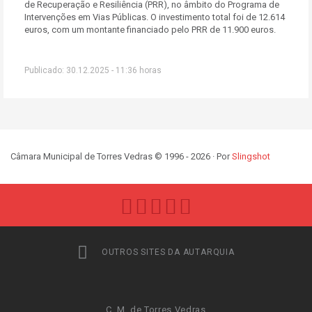
de Recuperação e Resiliência (PRR), no âmbito do Programa de
Intervenções em Vias Públicas. O investimento total foi de 12.614
euros, com um montante financiado pelo PRR de 11.900 euros.
Publicado: 30.12.2025 - 11:36 horas
Câmara Municipal de Torres Vedras © 1996 - 2026 · Por
Slingshot
OUTROS SITES DA AUTARQUIA
C. M. de Torres Vedras