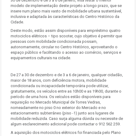
30 de dezembro e de 3 a 6 de janeiro, visa testar o melhor
modelo de implementação deste projeto a longo prazo, que se
insere num plano mais vasto de mobilidade urbana sustentável,
inclusiva e adaptada às características do Centro Histórico da
Cidade.
Deste modo, estão assim disponíveis para empréstimo quatro
motociclos elétricos – tipo scooter, cujo objetivo é permitir que
pessoas com mobilidade condicionada possam,
autonomamente, circular no Centro Histórico, aproveitando o
espaço público e facilitando o acesso ao comércio, serviços e
equipamentos culturais na cidade.
De 27 a 30 de dezembro e de 3 a 6 de janeiro, qualquer cidadão,
maior de 18 anos, com deficiência motora, mobilidade
condicionada ou incapacidade temporária pode utilizar,
gratuitamente, os veículos entre as 10h00 e as 19h00, durante o
período de uma hora. Os veículos estão disponíveis para
requisição no Mercado Municipal de Torres Vedras,
nomeadamente no piso 0 no exterior do Mercado e no
estacionamento subterrâneo (piso -1) junto aos lugares de
mobilidade reduzida. Caso surja alguma dúvida ou necessite de
algum esclarecimento adicional pode contactar o 912 562 259.
A aquisição dos motociclos elétricos foi financiada pelo Plano