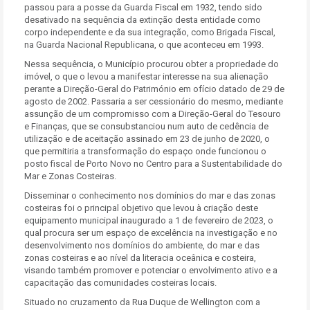
passou para a posse da Guarda Fiscal em 1932, tendo sido
desativado na sequência da extinção desta entidade como
corpo independente e da sua integração, como Brigada Fiscal,
na Guarda Nacional Republicana, o que aconteceu em 1993.
Nessa sequência, o Município procurou obter a propriedade do
imóvel, o que o levou a manifestar interesse na sua alienação
perante a Direção-Geral do Património em ofício datado de 29 de
agosto de 2002. Passaria a ser cessionário do mesmo, mediante
assunção de um compromisso com a Direção-Geral do Tesouro
e Finanças, que se consubstanciou num auto de cedência de
utilização e de aceitação assinado em 23 de junho de 2020, o
que permitiria a transformação do espaço onde funcionou o
posto fiscal de Porto Novo no Centro para a Sustentabilidade do
Mar e Zonas Costeiras.
Disseminar o conhecimento nos domínios do mar e das zonas
costeiras foi o principal objetivo que levou à criação deste
equipamento municipal inaugurado a 1 de fevereiro de 2023, o
qual procura ser um espaço de excelência na investigação e no
desenvolvimento nos domínios do ambiente, do mar e das
zonas costeiras e ao nível da literacia oceânica e costeira,
visando também promover e potenciar o envolvimento ativo e a
capacitação das comunidades costeiras locais.
Situado no cruzamento da Rua Duque de Wellington com a