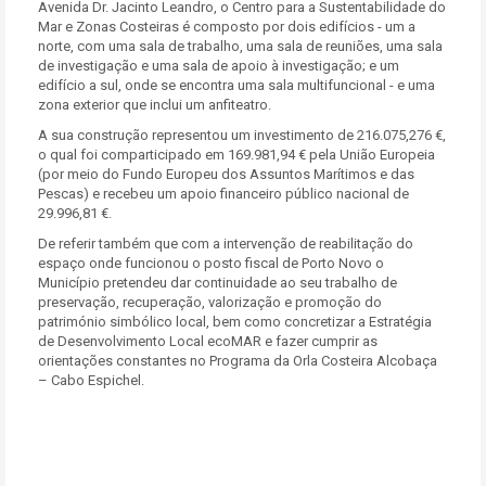
Avenida Dr. Jacinto Leandro, o Centro para a Sustentabilidade do
Mar e Zonas Costeiras é composto por dois edifícios - um a
norte, com uma sala de trabalho, uma sala de reuniões, uma sala
de investigação e uma sala de apoio à investigação; e um
edifício a sul, onde se encontra uma sala multifuncional - e uma
zona exterior que inclui um anfiteatro.
A sua construção representou um investimento de 216.075,276
€,
o qual foi comparticipado em 169.981,94 € pela União Europeia
(por meio do Fundo Europeu dos Assuntos Marítimos e das
Pescas) e recebeu um apoio financeiro público nacional de
29.996,81 €.
De referir também que com a intervenção de reabilitação do
espaço onde funcionou o posto fiscal de Porto Novo o
Município pretendeu dar continuidade ao seu trabalho de
preservação, recuperação, valorização e promoção do
património simbólico local, bem como concretizar a Estratégia
de Desenvolvimento Local ecoMAR e fazer cumprir as
orientações constantes no Programa da Orla Costeira Alcobaça
– Cabo Espichel.