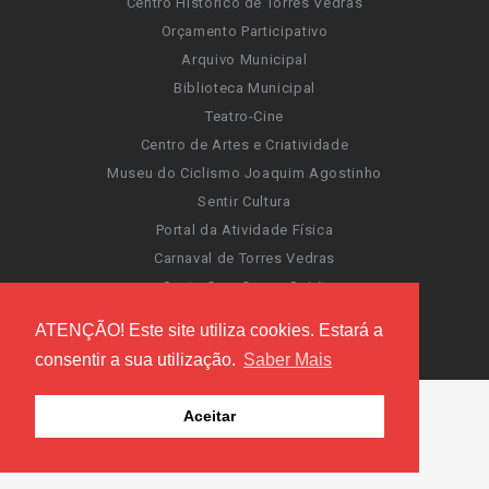
Centro Histórico de Torres Vedras
Orçamento Participativo
Arquivo Municipal
Biblioteca Municipal
Teatro-Cine
Centro de Artes e Criatividade
Museu do Ciclismo Joaquim Agostinho
Sentir Cultura
Portal da Atividade Física
Carnaval de Torres Vedras
Santa Cruz Ocean Spirit
Novas Invasões
ATENÇÃO! Este site utiliza cookies. Estará a
Festas de Torres Vedras
consentir a sua utilização.
Saber Mais
Aceitar