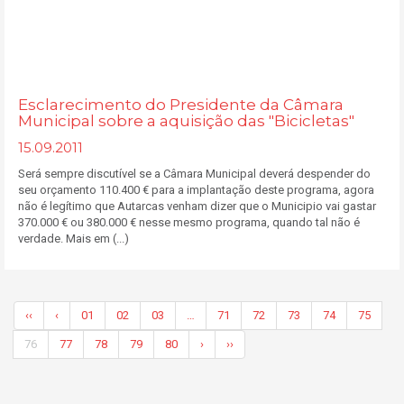
Esclarecimento do Presidente da Câmara
Municipal sobre a aquisição das "Bicicletas"
15.09.2011
Será sempre discutível se a Câmara Municipal deverá despender do
seu orçamento 110.400 € para a implantação deste programa, agora
não é legítimo que Autarcas venham dizer que o Municipio vai gastar
370.000 € ou 380.000 € nesse mesmo programa, quando tal não é
verdade. Mais em (...)
‹‹
‹
01
02
03
…
71
72
73
74
75
76
77
78
79
80
›
››