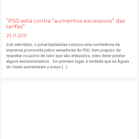
“PSD está contra “aumentos excessivos” das
tarifas”
25.11.2011
Sob este título, o jornal Badaladas noticiou uma conferência de
imprensa promovida pelos vereadores do PSD. Sem prejuízo de
respeitar os juízos de valor que são efetuados, creio dever prestar
alguns esclarecimentos. Em primeiro lugar, é verdade que as Águas
do Oeste aumentaram o preço (...)