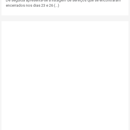
De seguida apresenta-se a listagem de serviços que se encontraram
encerrados nos dias 23 e 26 (...)