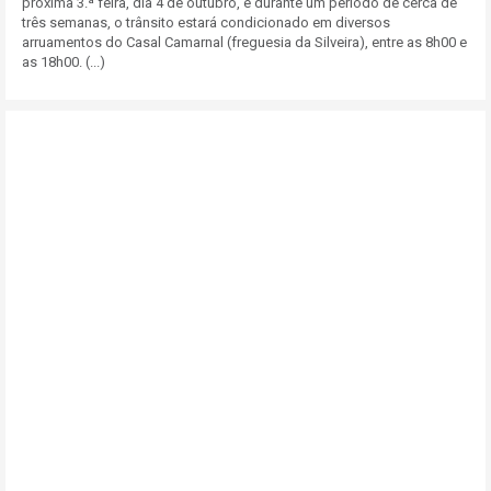
próxima 3.ª feira, dia 4 de outubro, e durante um período de cerca de
três semanas, o trânsito estará condicionado em diversos
arruamentos do Casal Camarnal (freguesia da Silveira), entre as 8h00 e
as 18h00. (...)