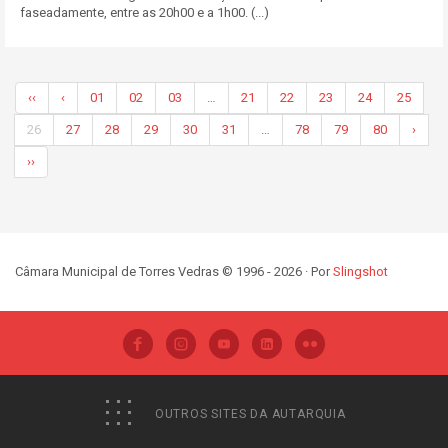
faseadamente, entre as 20h00 e a 1h00. (...)
‹‹
‹
01
02
03
…
21
22
23
24
25
26
27
28
29
30
31
…
78
79
80
›
››
Câmara Municipal de Torres Vedras © 1996 - 2026 · Por
Slingshot
OUTROS SITES DA AUTARQUIA