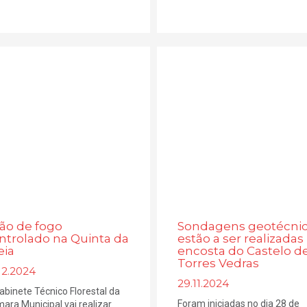
ão de fogo
Sondagens geotécni
ntrolado na Quinta da
estão a ser realizadas
eia
encosta do Castelo d
Torres Vedras
12.2024
29.11.2024
abinete Técnico Florestal da
Foram iniciadas no dia 28 de
ara Municipal vai realizar