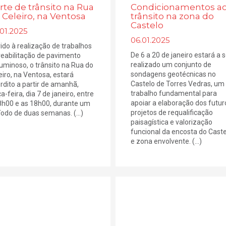
rte de trânsito na Rua
Condicionamentos a
 Celeiro, na Ventosa
trânsito na zona do
Castelo
01.2025
06.01.2025
ido à realização de trabalhos
De 6 a 20 de janeiro estará a s
reabilitação de pavimento
realizado um conjunto de
uminoso, o trânsito na Rua do
sondagens geotécnicas no
eiro, na Ventosa, estará
Castelo de Torres Vedras, um
erdito a partir de amanhã,
trabalho fundamental para
a-feira, dia 7 de janeiro, entre
apoiar a elaboração dos futur
8h00 e as 18h00, durante um
projetos de requalificação
íodo de duas semanas. (...)
paisagística e valorização
funcional da encosta do Caste
e zona envolvente. (...)