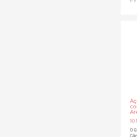
Aç
co
Ar
10.
O G
Câm