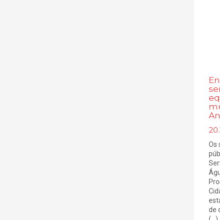
En
se
eq
mu
An
20.
Os 
púb
Ser
Águ
Pro
Cid
est
de 
(...)