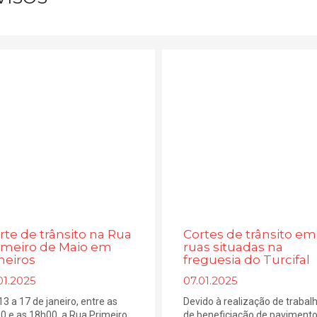
rte de trânsito na Rua
Cortes de trânsito em
imeiro de Maio em
ruas situadas na
neiros
freguesia do Turcifal
01.2025
07.01.2025
13 a 17 de janeiro, entre as
Devido à realização de trabal
0 e as 18h00, a Rua Primeiro
de beneficiação de pavimento