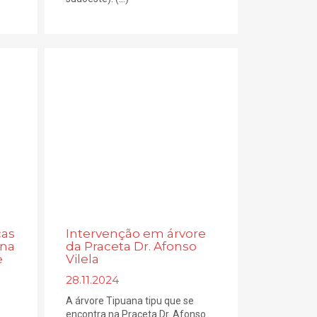
cas
Intervenção em árvore
 na
da Praceta Dr. Afonso
e
Vilela
28.11.2024
A árvore Tipuana tipu que se
encontra na Praceta Dr. Afonso