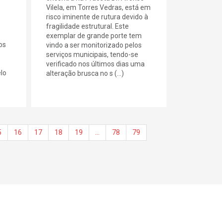
Vilela, em Torres Vedras, está em
risco iminente de rutura devido à
fragilidade estrutural. Este
exemplar de grande porte tem
os
vindo a ser monitorizado pelos
serviços municipais, tendo-se
verificado nos últimos dias uma
lo
alteração brusca no s (...)
5
16
17
18
19
…
78
79