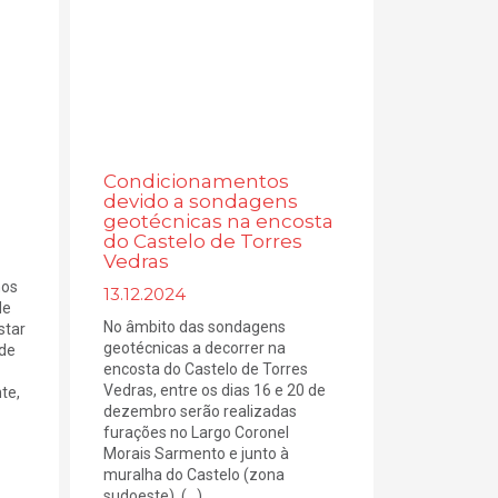
Condicionamentos
devido a sondagens
geotécnicas na encosta
do Castelo de Torres
Vedras
hos
13.12.2024
de
No âmbito das sondagens
star
geotécnicas a decorrer na
 de
encosta do Castelo de Torres
Vedras, entre os dias 16 e 20 de
te,
dezembro serão realizadas
furações no Largo Coronel
Morais Sarmento e junto à
muralha do Castelo (zona
sudoeste). (...)