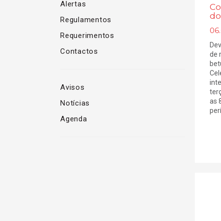
Alertas
Co
do
Regulamentos
06.
Requerimentos
Dev
Contactos
de 
bet
Cel
int
Avisos
terç
as 
Notícias
per
Agenda