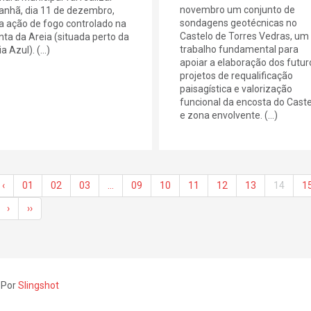
novembro um conjunto de
nhã, dia 11 de dezembro,
sondagens geotécnicas no
 ação de fogo controlado na
Castelo de Torres Vedras, um
nta da Areia (situada perto da
trabalho fundamental para
a Azul). (...)
apoiar a elaboração dos futur
projetos de requalificação
paisagística e valorização
funcional da encosta do Caste
e zona envolvente. (...)
‹
01
02
03
…
09
10
11
12
13
14
1
›
››
 Por
Slingshot