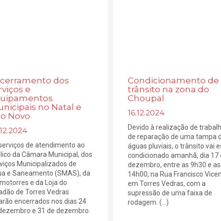
cerramento dos
Condicionamento de
rviços e
trânsito na zona do
uipamentos
Choupal
nicipais no Natal e
16.12.2024
o Novo
Devido à realização de trabal
12.2024
de reparação de uma tampa 
serviços de atendimento ao
águas pluviais, o trânsito vai e
lico da Câmara Municipal, dos
condicionado amanhã, dia 17
viços Municipalizados de
dezembro, entre as 9h30 e as
a e Saneamento (SMAS), da
14h00, na Rua Francisco Vicen
motorres e da Loja do
em Torres Vedras, com a
adão de Torres Vedras
supressão de uma faixa de
arão encerrados nos dias 24
rodagem. (...)
dezembro e 31 de dezembro.