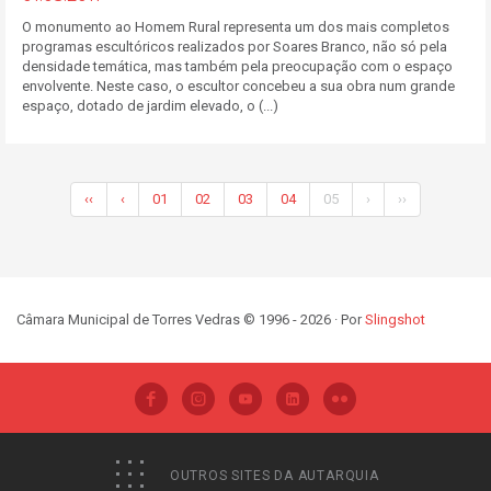
O monumento ao Homem Rural representa um dos mais completos
programas escultóricos realizados por Soares Branco, não só pela
densidade temática, mas também pela preocupação com o espaço
envolvente. Neste caso, o escultor concebeu a sua obra num grande
espaço, dotado de jardim elevado, o (...)
‹‹
‹
01
02
03
04
05
›
››
Câmara Municipal de Torres Vedras © 1996 - 2026 · Por
Slingshot
OUTROS SITES DA AUTARQUIA