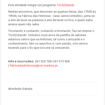
Esta atividade integra o(s) programa
Tricô(n)tando
Nestes encontros, que decorrem às quartas-feiras, das 17h00 às
19h00, na Fábrica das Histórias - Casa Jaime Umbelino, junta-se
a arte de tecer as palavras à arte de tecer os fios, e quem sabe
ensina quem não sabe.
Tricotando e contando, contando e tricotando, faz-se crescer o
Tricô(n)tando. Volvidos onze anos de partilha de saberes
estamos certos que as histórias, tal como a amizade e o
conhecimento, têm os seus fios e, com paixão, nós vamos
tecendo para o fio que nos une vá crescendo.
Info e inscrições:
261 320 738
| 261 315 428
|
fabricadashistorias@cm-tvedras.pt
Atividade Gratuita