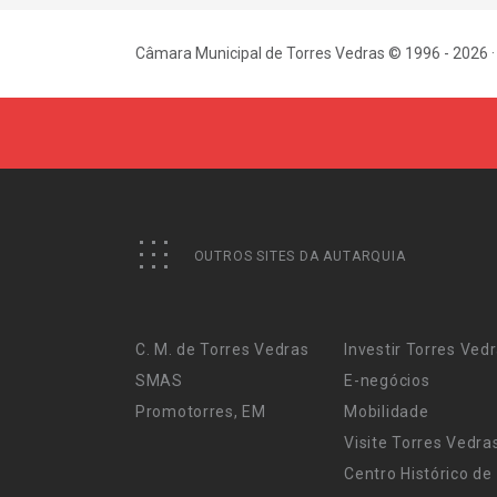
Câmara Municipal de Torres Vedras © 1996 - 2026 ·
OUTROS SITES DA AUTARQUIA
C. M. de Torres Vedras
Investir Torres Ved
SMAS
E-negócios
Promotorres, EM
Mobilidade
Visite Torres Vedra
Centro Histórico de