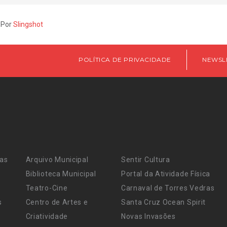
 Por
Slingshot
POLÍTICA DE PRIVACIDADE
NEWSL
ras
Arquivo Municipal
Sentir Cultura
Biblioteca Municipal
Portal da Atividade Física
Teatro-Cine
Carnaval de Torres Vedras
s
Centro de Artes e
Santa Cruz Ocean Spirit
Criatividade
Novas Invasões