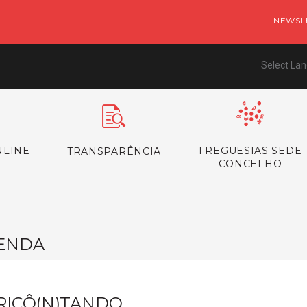
NEWSL
Select La
NLINE
FREGUESIAS SEDE
TRANSPARÊNCIA
CONCELHO
ENDA
RICÔ(N)TANDO