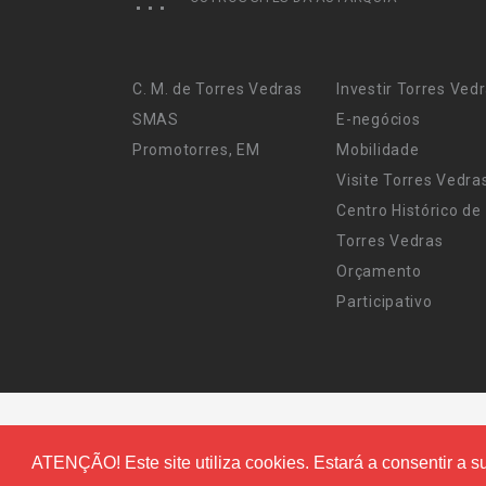
C. M. de Torres Vedras
Investir Torres Ved
SMAS
E-negócios
Promotorres, EM
Mobilidade
Visite Torres Vedra
Centro Histórico de
Torres Vedras
Orçamento
Participativo
ATENÇÃO! Este site utiliza cookies. Estará a consentir a su