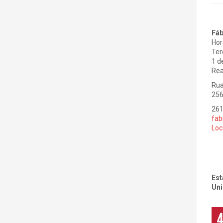
Fáb
Hor
Ter
1 d
Rea
Rua
256
261
fab
Loc
Est
Uni