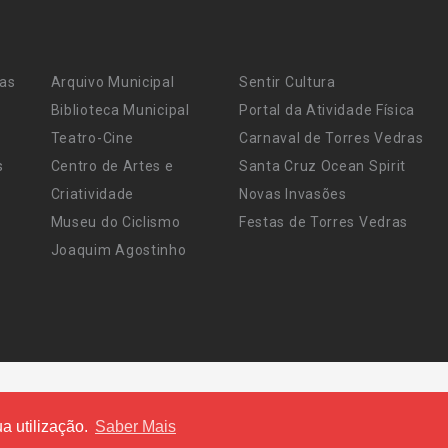
ras
Arquivo Municipal
Sentir Cultura
Biblioteca Municipal
Portal da Atividade Física
Teatro-Cine
Carnaval de Torres Vedras
s
Centro de Artes e
Santa Cruz Ocean Spirit
Criatividade
Novas Invasões
Museu do Ciclismo
Festas de Torres Vedras
Joaquim Agostinho
a utilização.
Saber Mais