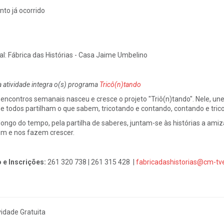
nto já ocorrido
al:
Fábrica das Histórias - Casa Jaime Umbelino
a atividade integra o(s) programa
Tricô(n)tando
encontros semanais nasceu e cresce o projeto "Triô(n)tando". Nele, une-s
e todos partilham o que sabem, tricotando e contando, contando e tric
longo do tempo, pela partilha de saberes, juntam-se às histórias a ami
m e nos fazem crescer.
o e
Inscrições:
261 320 738
| 261 315 428 |
fabricadashistorias@cm-tve
vidade Gratuita