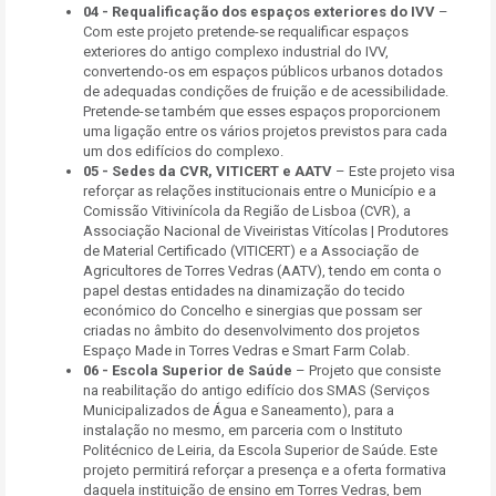
04 -
Requalificação dos espaços exteriores do IVV
–
Com este projeto pretende-se requalificar espaços
exteriores do antigo complexo industrial do IVV,
convertendo-os em espaços públicos urbanos dotados
de adequadas condições de fruição e de acessibilidade.
Pretende-se também que esses espaços proporcionem
uma ligação entre os vários projetos previstos para cada
um dos edifícios do complexo.
05 -
Sedes da CVR, VITICERT e AATV
– Este projeto visa
reforçar as relações institucionais entre o Município e a
Comissão Vitivinícola da Região de Lisboa (CVR), a
Associação Nacional de Viveiristas Vitícolas | Produtores
de Material Certificado (VITICERT) e a Associação de
Agricultores de Torres Vedras (AATV), tendo em conta o
papel destas entidades na dinamização do tecido
económico do Concelho e sinergias que possam ser
criadas no âmbito do desenvolvimento dos projetos
Espaço Made in Torres Vedras e Smart Farm Colab.
06 -
Escola Superior de Saúde
– Projeto que consiste
na reabilitação do antigo edifício dos SMAS (Serviços
Municipalizados de Água e Saneamento), para a
instalação no mesmo, em parceria com o Instituto
Politécnico de Leiria, da Escola Superior de Saúde. Este
projeto permitirá reforçar a presença e a oferta formativa
daquela instituição de ensino em Torres Vedras, bem