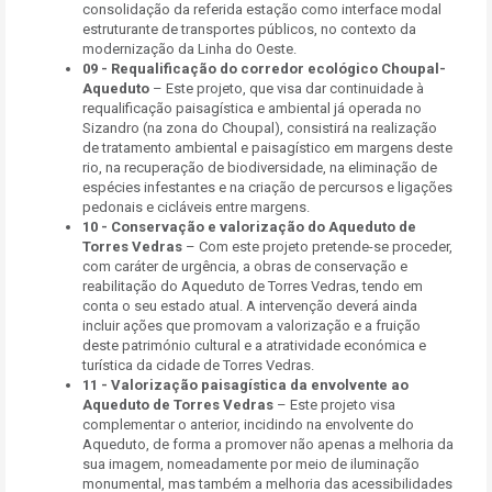
consolidação da referida estação como interface modal
estruturante de transportes públicos, no contexto da
modernização da Linha do Oeste.
09 -
Requalificação do corredor ecológico Choupal-
Aqueduto
– Este projeto, que visa dar continuidade à
requalificação paisagística e ambiental já operada no
Sizandro (na zona do Choupal), consistirá na realização
de tratamento ambiental e paisagístico em margens deste
rio, na recuperação de biodiversidade, na eliminação de
espécies infestantes e na criação de percursos e ligações
pedonais e cicláveis entre margens.
10 -
Conservação e valorização do Aqueduto de
Torres Vedras
– Com este projeto pretende-se proceder,
com caráter de urgência, a obras de conservação e
reabilitação do Aqueduto de Torres Vedras, tendo em
conta o seu estado atual. A intervenção deverá ainda
incluir ações que promovam a valorização e a fruição
deste património cultural e a atratividade económica e
turística da cidade de Torres Vedras.
11 -
Valorização paisagística da envolvente ao
Aqueduto de Torres Vedras
– Este projeto visa
complementar o anterior, incidindo na envolvente do
Aqueduto, de forma a promover não apenas a melhoria da
sua imagem, nomeadamente por meio de iluminação
monumental, mas também a melhoria das acessibilidades