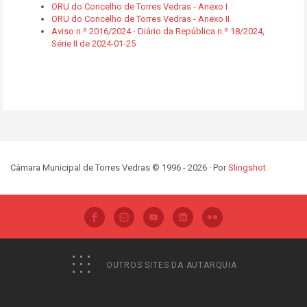
ORU do Concelho de Torres Vedras - Anexo I
ORU do Concelho de Torres Vedras - Anexo II
Aviso n.º 2016/2024 -
Diário da República n.º 18/2024,
Série II de 2024-01-25
Câmara Municipal de Torres Vedras © 1996 - 2026 · Por
Slingshot
OUTROS SITES DA AUTARQUIA