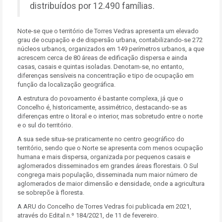
distribuídos por 12.490 famílias.
Note-se que o território de Torres Vedras apresenta um elevado
grau de ocupação e de dispersão urbana, contabilizando-se 272
núcleos urbanos, organizados em 149 perímetros urbanos, a que
acrescem cerca de 80 áreas de edificação dispersa e ainda
casas, casais e quintas isoladas. Denotam-se, no entanto,
diferenças sensíveis na concentração e tipo de ocupação em
função da localização geográfica.
A estrutura do povoamento é bastante complexa, já que o
Concelho é, historicamente, assimétrico, destacando-se as
diferenças entre o litoral e o interior, mas sobretudo entre o norte
e o sul do território.
A sua sede situa-se praticamente no centro geográfico do
território, sendo que o Norte se apresenta com menos ocupação
humana e mais dispersa, organizada por pequenos casais e
aglomerados disseminados em grandes áreas florestais. O Sul
congrega mais população, disseminada num maior número de
aglomerados de maior dimensão e densidade, onde a agricultura
se sobrepõe à floresta.
A ARU do Concelho de Torres Vedras foi publicada em 2021,
através do Edital n.º 184/2021, de 11 de fevereiro.