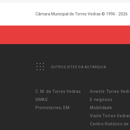
Câmara Municipal de Torres Vedras © 1996 - 2026 ·
OUTROS SITES DA AUTARQUIA
C. M. de Torres Vedras
Investir Torres Ved
SMAS
E-negócios
Promotorres, EM
Mobilidade
Visite Torres Vedra
Centro Histórico de