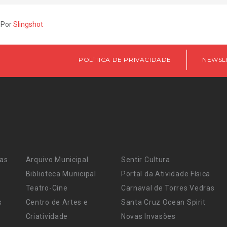
 Por
Slingshot
POLÍTICA DE PRIVACIDADE
NEWSL
ras
Arquivo Municipal
Sentir Cultura
Biblioteca Municipal
Portal da Atividade Física
Teatro-Cine
Carnaval de Torres Vedras
s
Centro de Artes e
Santa Cruz Ocean Spirit
Criatividade
Novas Invasões