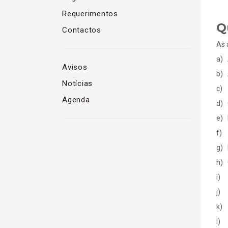
Requerimentos
Q
Contactos
As 
a) 
Avisos
b) 
Notícias
c) 
Agenda
d) 
e) 
f) 
g) 
h) 
i) 
j) 
k) 
l) 