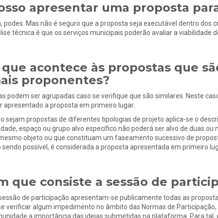
osso apresentar uma proposta para
, podes. Mas não é seguro que a proposta seja executável dentro dos cri
lise técnica é que os serviços municipais poderão avaliar a viabilidade 
 que acontece às propostas que sã
ais proponentes?
as podem ser agrupadas caso se verifique que são similares. Neste cas
er apresentado a proposta em primeiro lugar.
o sejam propostas de diferentes tipologias de projeto aplica-se o descrit
idade, espaço ou grupo alvo específico não poderá ser alvo de duas o
mesmo objeto ou que constituam um faseamento sucessivo de propost
 sendo possível, é considerada a proposta apresentada em primeiro lug
m que consiste a sessão de partici
sessão de participação apresentam-se publicamente todas as propostas
se verificar algum impedimento no âmbito das Normas de Participação, 
unidade a importância das ideias submetidas na plataforma. Para tal,