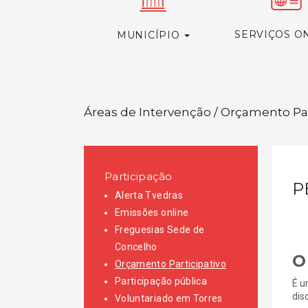
SERVIÇOS O
MUNICÍPIO
Áreas de Intervenção / Orçamento Par
Participação
P
Alerta Tvedras
Emissões online
Freguesias Sede de
Concelho
O
Orçamento Participativo
Participação pública
É u
dis
Voluntariado em Torres