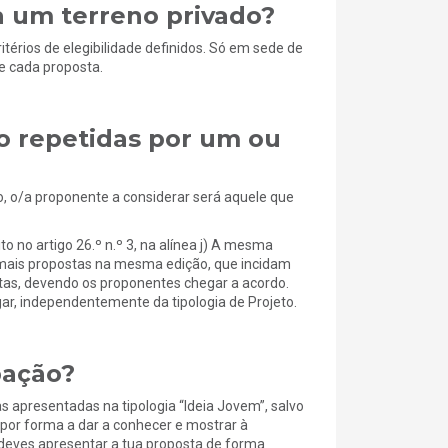
 um terreno privado?
térios de elegibilidade definidos. Só em sede de
de cada proposta.
o repetidas por um ou
o, o/a proponente a considerar será aquele que
o no artigo 26.º n.º 3, na alínea j) A mesma
u mais propostas na mesma edição, que incidam
as, devendo os proponentes chegar a acordo.
ar, independentemente da tipologia de Projeto.
pação?
 apresentadas na tipologia “Ideia Jovem”, salvo
por forma a dar a conhecer e mostrar à
 deves apresentar a tua proposta de forma