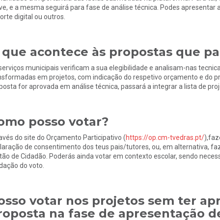
ve, e a mesma seguirá para fase de análise técnica. Podes apresentar a 
orte digital ou outros.
 que acontece às propostas que pa
serviços municipais verificam a sua elegibilidade e analisam-nas tecni
nsformadas em projetos, com indicação do respetivo orçamento e do pr
posta for aprovada em análise técnica, passará a integrar a lista de pro
omo posso votar?
avés do site do Orçamento Participativo (
https://op.cm-tvedras.pt/
),faz
laração de consentimento dos teus pais/tutores, ou, em alternativa, f
tão de Cidadão. Poderás ainda votar em contexto escolar, sendo neces
idação do voto.
osso votar nos projetos sem ter a
roposta na fase de apresentação d