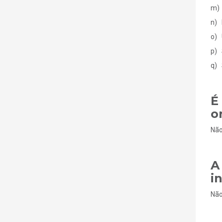
m) 
n) 
o) 
p) 
q) 
É
o
Não
A
i
Não