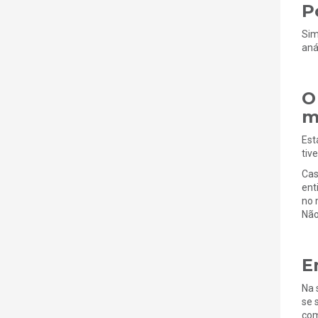
P
Sim
aná
O
m
Est
tiv
Cas
ent
no 
Não
E
Na 
se 
com