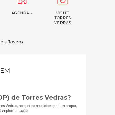
AGENDA
VISITE
TORRES
VEDRAS
Ideia Jovem
VEM
OP) de Torres Vedras?
res Vedras, no qual os munícipes podem propor,
s à implementação.