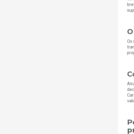
bre
sup
O
Os 
tra
pro
C
Atr
dec
Car
val
P
p