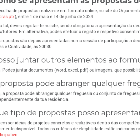
omo se apresentam as propostas d
ecolha de propostas realiza-se em formato online, no site do Orçamento
dras.pt/
), entre 1 de maio e 14 de junho de 2024.
a tal, deves registar-te no site, sendo obrigatória a apresentação da d
s/tutores. Em alternativa, podes efetuar o registo e respetivo consent
propostas são depois apresentadas numa sessão de participação a deco
es e Criatividade, às 20h30.
osso juntar outros elementos ao formu
. Podes juntar documentos (word, excel, pdf) ou imagens, que possibi
 proposta pode abranger qualquer fre
, a proposta pode abranger qualquer freguesia ou conjunto de freguesi
ependentemente da tua residência.
ue tipo de propostas posso apresenta
em ser ideias de projetos concretos e realizáveis dentro das competên
amento disponível. Todos os critérios de elegibilidade estão indicados n
ticipativo
.