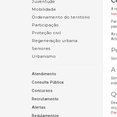
C
Juventude
Mobilidade
A r
tve
Ordenamento do território
Par
Participação
pai
Proteção civil
As 
Art
Regeneração urbana
Seniores
P
Urbanismo
Sim
A
Atendimento
Sim
Consulta Pública
ind
Concursos
Q
Recrutamento
Dev
Alertas
orç
Par
Regulamentos