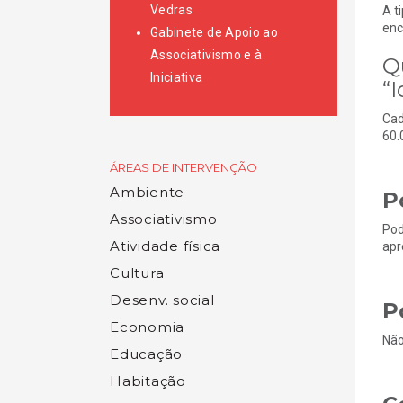
Vedras
A t
enc
Gabinete de Apoio ao
Associativismo e à
Q
Iniciativa
“
Cad
60.
ÁREAS DE INTERVENÇÃO
Ambiente
P
Associativismo
Pod
Atividade física
apr
Cultura
Desenv. social
P
Economia
Não
Educação
Habitação