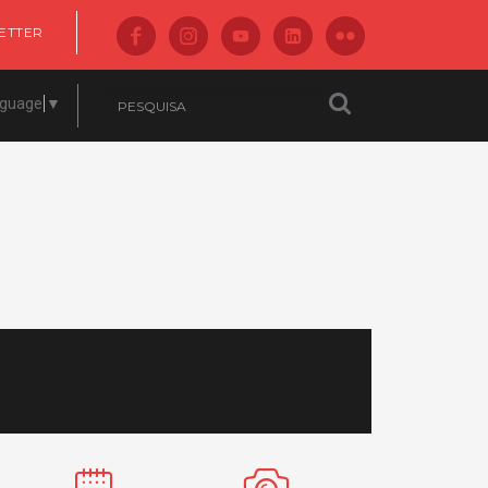
ETTER
nguage
▼