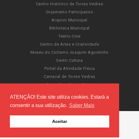
Centro Histórico de Torres Vedras
Orçamento Participativo
Arquivo Municipal
Biblioteca Municipal
Teatro-Cine
Centro de Artes e Criatividade
Museu do Ciclismo Joaquim Agostinho
Sentir Cultura
Portal da Atividade Física
Carnaval de Torres Vedras
Santa Cruz Ocean Spirit
Novas Invasões
ATENÇÃO! Este site utiliza cookies. Estará a
Festas de Torres Vedras
consentir a sua utilização.
Saber Mais
Aceitar