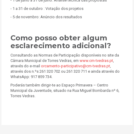
- 1 de julho a 31 de julho: Análise técnica das propostas
- 1 a 31 de outubro : Votação dos projetos
- 5 de novembro: Anúncio dos resultados
Como posso obter algum
esclarecimento adicional?
Consultando as Normas de Participação disponíveis no site da
Câmara Municipal de Torres Vedras, em
www.cm-tvedras.pt
,
através do e-mail
orcamento-participativo@cm-tvedras.pt
,
através dos n.ºs 261 320 702 ou 261 320 711 e ainda através do
WhatsApp: 917 859 734.
Poderás também dirigir-te ao Espaço Primavera – Centro
Municipal da Juventude, situado na Rua Miguel Bombarda nº 6,
Torres Vedras.