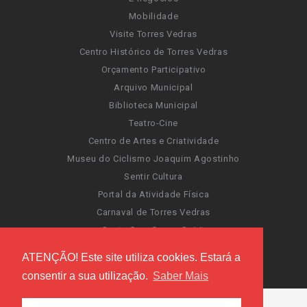
Mobilidade
Visite Torres Vedras
Centro Histórico de Torres Vedras
Orçamento Participativo
Arquivo Municipal
Biblioteca Municipal
Teatro-Cine
Centro de Artes e Criatividade
Museu do Ciclismo Joaquim Agostinho
Sentir Cultura
Portal da Atividade Física
Carnaval de Torres Vedras
Santa Cruz Ocean Spirit
Novas Invasões
ATENÇÃO! Este site utiliza cookies. Estará a
Festas de Torres Vedras
consentir a sua utilização.
Saber Mais