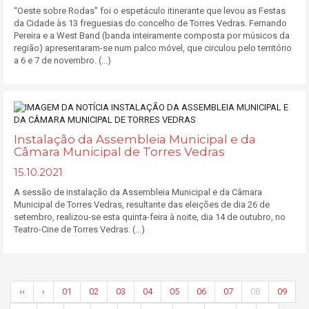
“Oeste sobre Rodas” foi o espetáculo itinerante que levou as Festas
da Cidade às 13 freguesias do concelho de Torres Vedras. Fernando
Pereira e a West Band (banda inteiramente composta por músicos da
região) apresentaram-se num palco móvel, que circulou pelo território
a 6 e 7 de novembro. (...)
Instalação da Assembleia Municipal e da
Câmara Municipal de Torres Vedras
15.10.2021
A sessão de instalação da Assembleia Municipal e da Câmara
Municipal de Torres Vedras, resultante das eleições de dia 26 de
setembro, realizou-se esta quinta-feira à noite, dia 14 de outubro, no
Teatro-Cine de Torres Vedras. (...)
‹‹
‹
01
02
03
04
05
06
07
08
09