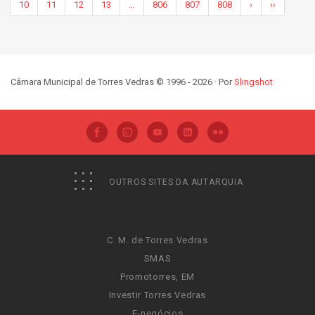
10
11
12
13
…
806
807
808
›
››
Câmara Municipal de Torres Vedras © 1996 - 2026 · Por
Slingshot
OUTROS SITES DA AUTARQUIA
C. M. de Torres Vedras
SMAS
Promotorres, EM
Investir Torres Vedras
E-negócios