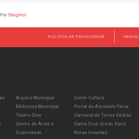
 Por
Slingshot
POLÍTICA DE PRIVACIDADE
NEWSL
ras
Arquivo Municipal
Sentir Cultura
Biblioteca Municipal
Portal da Atividade Física
Teatro-Cine
Carnaval de Torres Vedras
s
Centro de Artes e
Santa Cruz Ocean Spirit
Criatividade
Novas Invasões