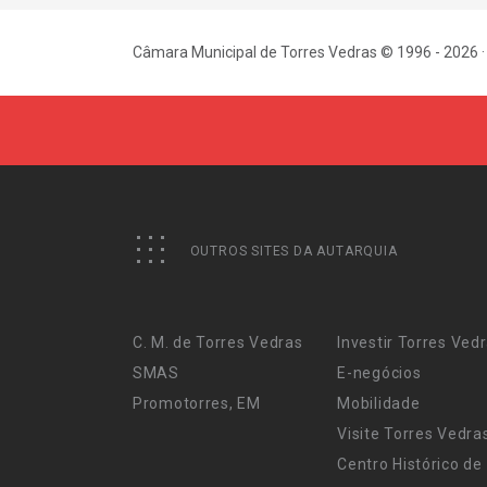
Câmara Municipal de Torres Vedras © 1996 - 2026 ·
OUTROS SITES DA AUTARQUIA
C. M. de Torres Vedras
Investir Torres Ved
SMAS
E-negócios
Promotorres, EM
Mobilidade
Visite Torres Vedra
Centro Histórico de