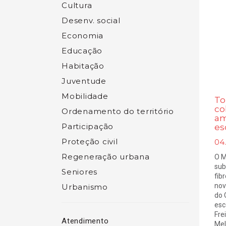
Cultura
Desenv. social
Economia
Educação
Habitação
Juventude
Mobilidade
To
co
Ordenamento do território
am
Participação
es
Proteção civil
04
Regeneração urbana
O M
sub
Seniores
fib
nov
Urbanismo
do 
esc
Frei
Atendimento
Mel