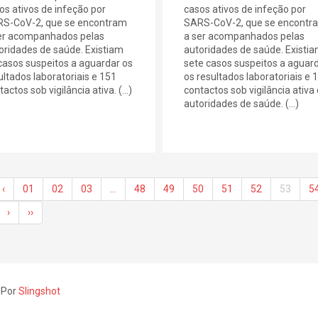
os ativos de infeção por
casos ativos de infeção por
S-CoV-2, que se encontram
SARS-CoV-2, que se encontr
er acompanhados pelas
a ser acompanhados pelas
oridades de saúde. Existiam
autoridades de saúde. Existi
casos suspeitos a aguardar os
sete casos suspeitos a aguar
ultados laboratoriais e 151
os resultados laboratoriais e 
actos sob vigilância ativa. (...)
contactos sob vigilância ativa
autoridades de saúde. (...)
‹
01
02
03
…
48
49
50
51
52
53
5
›
››
 Por
Slingshot