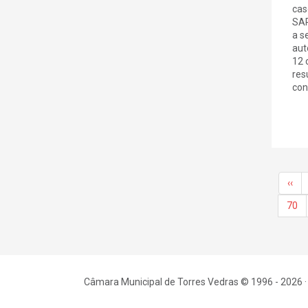
cas
SAR
a s
aut
12 
res
cont
‹‹
70
Câmara Municipal de Torres Vedras © 1996 - 2026 ·