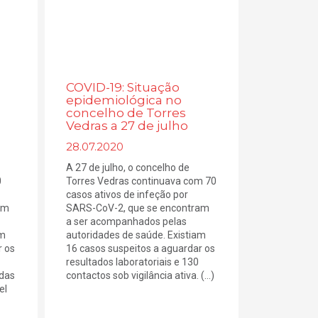
COVID-19: Situação
epidemiológica no
concelho de Torres
Vedras a 27 de julho
28.07.2020
A 27 de julho, o concelho de
0
Torres Vedras continuava com 70
casos ativos de infeção por
am
SARS-CoV-2, que se encontram
a ser acompanhados pelas
am
autoridades de saúde. Existiam
r os
16 casos suspeitos a aguardar os
resultados laboratoriais e 130
 das
contactos sob vigilância ativa. (...)
el