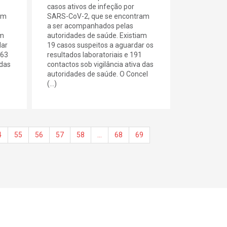
casos ativos de infeção por
am
SARS-CoV-2, que se encontram
a ser acompanhados pelas
am
autoridades de saúde. Existiam
dar
19 casos suspeitos a aguardar os
163
resultados laboratoriais e 191
 das
contactos sob vigilância ativa das
autoridades de saúde. O Concel
(...)
4
55
56
57
58
…
68
69