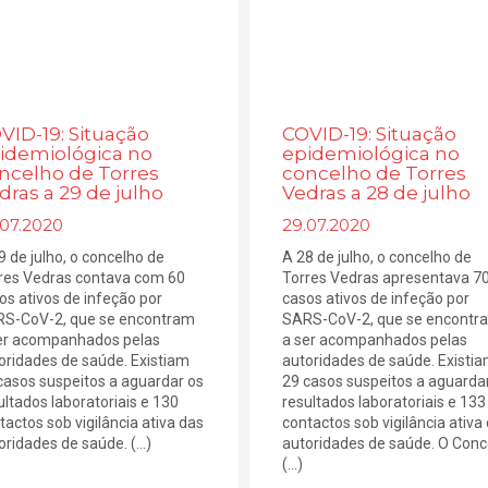
VID-19: Situação
COVID-19: Situação
idemiológica no
epidemiológica no
ncelho de Torres
concelho de Torres
dras a 29 de julho
Vedras a 28 de julho
.07.2020
29.07.2020
9 de julho, o concelho de
A 28 de julho, o concelho de
res Vedras contava com 60
Torres Vedras apresentava 7
os ativos de infeção por
casos ativos de infeção por
S-CoV-2, que se encontram
SARS-CoV-2, que se encontr
er acompanhados pelas
a ser acompanhados pelas
oridades de saúde. Existiam
autoridades de saúde. Existi
casos suspeitos a aguardar os
29 casos suspeitos a aguarda
ultados laboratoriais e 130
resultados laboratoriais e 133
tactos sob vigilância ativa das
contactos sob vigilância ativa
oridades de saúde. (...)
autoridades de saúde. O Conc
(...)