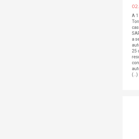
02
A 1
Tor
cas
SAR
a s
aut
25 
res
con
aut
(...)