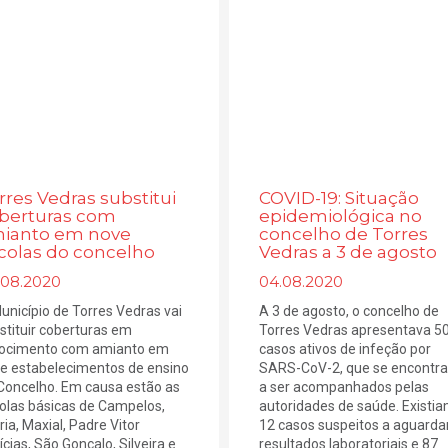
rres Vedras substitui
COVID-19: Situação
berturas com
epidemiológica no
ianto em nove
concelho de Torres
colas do concelho
Vedras a 3 de agosto
.08.2020
04.08.2020
unicípio de Torres Vedras vai
A 3 de agosto, o concelho de
stituir coberturas em
Torres Vedras apresentava 5
rocimento com amianto em
casos ativos de infeção por
e estabelecimentos de ensino
SARS-CoV-2, que se encontr
Concelho. Em causa estão as
a ser acompanhados pelas
olas básicas de Campelos,
autoridades de saúde. Existi
ria, Maxial, Padre Vitor
12 casos suspeitos a aguarda
ícias, São Gonçalo, Silveira e
resultados laboratoriais e 87