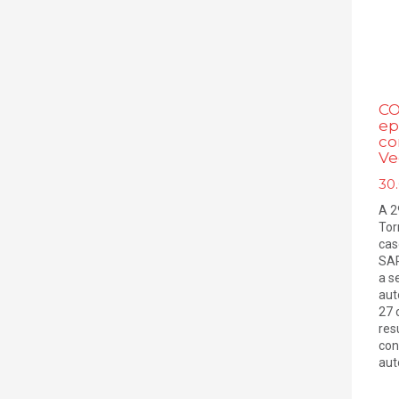
CO
ep
co
Ve
30
A 2
Tor
cas
SAR
a s
aut
27 
res
con
aut