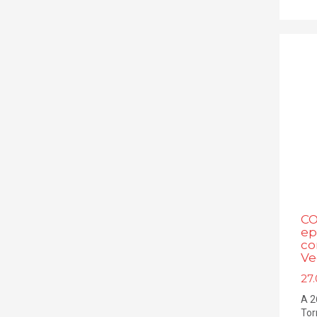
CO
ep
co
Ve
27
A 2
Tor