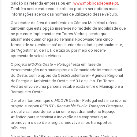
balcão da referida empresa ou em:
www.mobilidadeoeste.pt
.
Também neste endereço eletrónico podem ser obtidas mais
informações acerca das normas de utilização desse veículo.
O vereador da área do ambiente da Câmara Municipal referiu
também que esta opção insere-se no modelo de mobilidade que
se pretende implementar em Torres Vedras, sendo que
atualmente quem chega ao Terminal Rodoviário tem cinco
formas de se deslocar até ao interior da cidade: pedonalmente,
de “Agostinha”, de TUT, de táxi ou por meio do recém-
apresentado veículo elétrico.
O projeto
MOOVE Oeste – Portugal
está em fase de
experimentação nos municípios da Comunidade Intermunicipal
do Oeste, com o apoio da OesteSustentável - Agência Regional
de Energia e Ambiente do Oeste, até 31 de julho. Em Torres
Vedras envolve uma parceria estabelecida entre o Município e a
Barraqueiro Oeste.
De referir também que o
MOOVE Oeste
- Portugal está inserido no
projeto europeu
REPUTE - Renewable Public Transport Enterprise
,
o qual visa, recorde-se, criar um enquadramento no Espaço
Atlântico para incentivar a inovação nas empresas que
promovam o uso de energias renováveis nos transportes
públicos.
No próximo dia 19 de junho realizar-se-á em Torres Vedras o