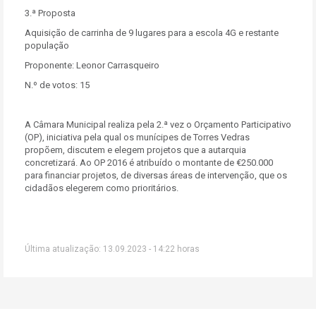
3.ª Proposta
Aquisição de carrinha de 9 lugares para a escola 4G e restante
população
Proponente: Leonor Carrasqueiro
N.º de votos: 15
A Câmara Municipal realiza pela 2.ª vez o Orçamento Participativo
(OP), iniciativa pela qual os munícipes de Torres Vedras
propõem, discutem e elegem projetos que a autarquia
concretizará. Ao OP 2016 é atribuído o montante de €250.000
para financiar projetos, de diversas áreas de intervenção, que os
cidadãos elegerem como prioritários.
Última atualização: 13.09.2023 - 14:22 horas