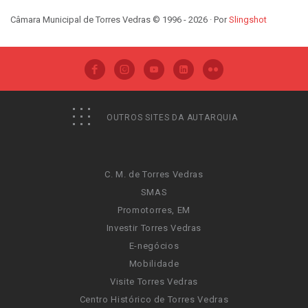
Câmara Municipal de Torres Vedras © 1996 - 2026 · Por
Slingshot
OUTROS SITES DA AUTARQUIA
C. M. de Torres Vedras
SMAS
Promotorres, EM
Investir Torres Vedras
E-negócios
Mobilidade
Visite Torres Vedras
Centro Histórico de Torres Vedras