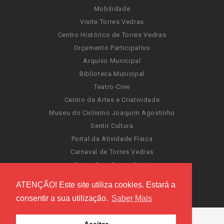
Mobilidade
Visite Torres Vedras
Centro Histórico de Torres Vedras
Orçamento Participativo
Arquivo Municipal
Biblioteca Municipal
Teatro-Cine
Centro de Artes e Criatividade
Museu do Ciclismo Joaquim Agostinho
Sentir Cultura
Portal da Atividade Física
Carnaval de Torres Vedras
Santa Cruz Ocean Spirit
Novas Invasões
ATENÇÃO! Este site utiliza cookies. Estará a
Festas de Torres Vedras
consentir a sua utilização.
Saber Mais