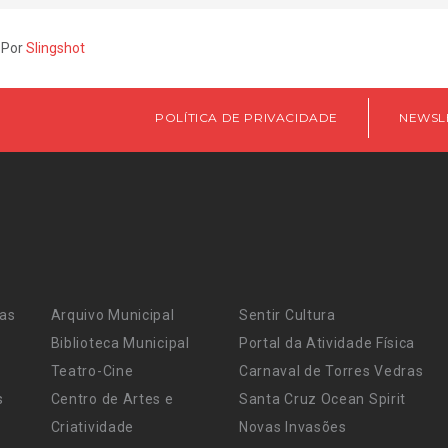
 Por
Slingshot
POLÍTICA DE PRIVACIDADE
NEWSL
ras
Arquivo Municipal
Sentir Cultura
Biblioteca Municipal
Portal da Atividade Física
Teatro-Cine
Carnaval de Torres Vedras
s
Centro de Artes e
Santa Cruz Ocean Spirit
Criatividade
Novas Invasões