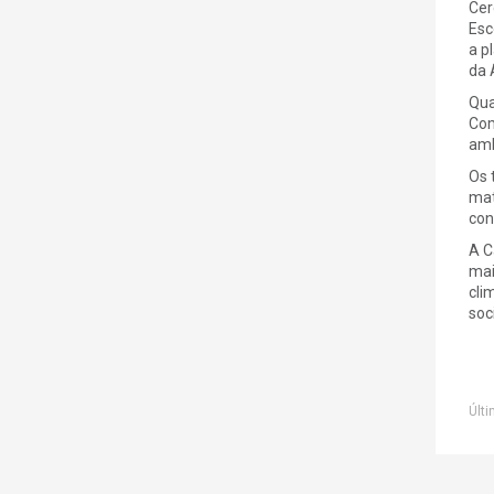
Cer
Esc
a p
da 
Qua
Com
amb
Os 
mat
con
A C
mai
cli
soci
Últi