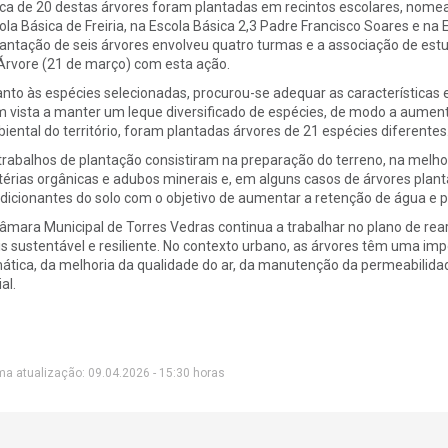
ca de 20 destas árvores foram plantadas em recintos escolares, nome
ola Básica de Freiria, na Escola Básica 2,3 Padre Francisco Soares e na
lantação de seis árvores envolveu quatro turmas e a associação de est
Árvore (21 de março) com esta ação.
nto às espécies selecionadas, procurou-se adequar as características e 
 vista a manter um leque diversificado de espécies, de modo a aumenta
iental do território, foram plantadas árvores de 21 espécies diferentes
trabalhos de plantação consistiram na preparação do terreno, na melho
érias orgânicas e adubos minerais e, em alguns casos de árvores plan
dicionantes do solo com o objetivo de aumentar a retenção de água e 
âmara Municipal de Torres Vedras continua a trabalhar no plano de rear
s sustentável e resiliente. No contexto urbano, as árvores têm uma im
mática, da melhoria da qualidade do ar, da manutenção da permeabilida
al.
ma atualização: 09.04.2026 - 15:30 horas