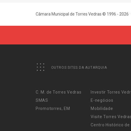
Câmara Municipal de Torres Vedras © 1996 - 2026 ·
OUTROS SITES DA AUTARQUIA
C. M. de Torres Vedras
Investir Torres Ved
SMAS
E-negócios
Promotorres, EM
Mobilidade
Visite Torres Vedra
Centro Histórico de