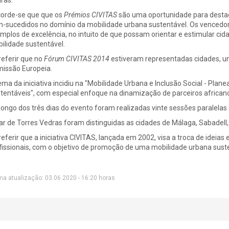
orde-se que que os
Prémios CIVITAS
são uma oportunidade para destac
-sucedidos no domínio da mobilidade urbana sustentável. Os vence
mplos de excelência, no intuito de que possam orientar e estimular ci
ilidade sustentável.
referir que no
Fórum CIVITAS 2014
estiveram representadas cidades, un
issão Europeia.
ema da iniciativa incidiu na "Mobilidade Urbana e Inclusão Social - Pla
tentáveis", com especial enfoque na dinamização de parceiros africanos
longo dos três dias do evento foram realizadas vinte sessões paralelas
ar de Torres Vedras foram distinguidas as cidades de Málaga, Sabadell
referir que a iniciativa CIVITAS, lançada em 2002, visa a troca de ideias e
fissionais, com o objetivo de promoção de uma mobilidade urbana sust
ma atualização: 03.06.2020 - 16:20 horas