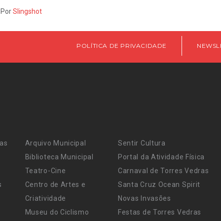
 Por
Slingshot
POLÍTICA DE PRIVACIDADE
NEWSL
ras
Arquivo Municipal
Sentir Cultura
Biblioteca Municipal
Portal da Atividade Física
Teatro-Cine
Carnaval de Torres Vedras
s
Centro de Artes e
Santa Cruz Ocean Spirit
Criatividade
Novas Invasões
Museu do Ciclismo
Festas de Torres Vedras