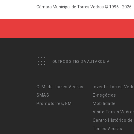
Câmara Municipal de Torres Vedras © 1996 - 2026 ·
OUTROS SITES DA AUTARQUIA
C. M. de Torres Vedras
Investir Torres Ved
SMAS
E-negócios
Promotorres, EM
Mobilidade
Visite Torres Vedra
Centro Histórico de
Torres Vedras