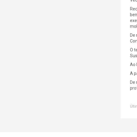
Rec
bem
exe
mob
De 
Com
O t
Sus
Ao 
A p
De 
pro
Últi