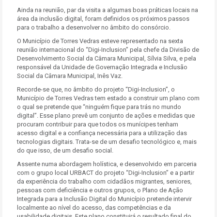
Ainda na reunião, par da visita a algumas boas práticas locais na
área da inclusão digital, foram definidos os próximos passos
para o trabalho a desenvolver no âmbito do consórcio.
O Município de Torres Vedras esteve representado na sexta
reunião internacional do “Digi-Inclusion” pela chefe da Divisão de
Desenvolvimento Social da Câmara Municipal, Sílvia Silva, e pela
responsável da Unidade de Governação Integrada e Inclusão
Social da Câmara Municipal, Inês Vaz.
Recorde-se que, no âmbito do projeto “Digi-Inclusion”, o
Município de Torres Vedras tem estado a construir um plano com
o qual se pretende que “ninguém fique para trás no mundo
digital”. Esse plano prevê um conjunto de ações e medidas que
procuram contribuir para que todos os munícipes tenham
acesso digital e a confiança necessária para a utilização das
tecnologias digitais. Trata-se de um desafio tecnológico e, mais
do que isso, de um desafio social.
Assente numa abordagem holística, e desenvolvido em parceria
com o grupo local URBACT do projeto “Digi-Inclusion” e a partir
da experiência do trabalho com cidadãos migrantes, seniores,
pessoas com deficiência e outros grupos, o Plano de Ação
Integrada para a Inclusão Digital do Município pretende intervir
localmente ao nível do acesso, das competências e da
usabilidade digitais. Este plano constituirá o resultado final do