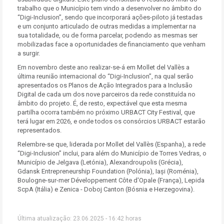
trabalho que o Município tem vindo a desenvolver no âmbito do
“Digi-Inclusion”, sendo que incorporará ações-piloto já testadas
e um conjunto articulado de outras medidas a implementar na
sua totalidade, ou de forma parcelar, podendo as mesmas ser
mobilizadas face a oportunidades de financiamento que venham
a surgir.
Em novembro deste ano realizar-se-á em Mollet del Vallès a
última reunião internacional do “Digi-Inclusion”, na qual serão
apresentados os Planos de Ação Integrados para a Inclusão
Digital de cada um dos nove parceiros da rede constituída no
âmbito do projeto. É, de resto, expectável que esta mesma
partilha ocorra também no próximo URBACT City Festival, que
terá lugar em 2026, e onde todos os consórcios URBACT estarão
representados.
Relembre-se que, liderada por Mollet del Vallès (Espanha), a rede
“Digi-Inclusion” inclui, para além do Município de Torres Vedras, o
Município de Jelgava (Letónia), Alexandroupolis (Grécia),
Gdansk Entrepreneurship Foundation (Polónia), Iași (Roménia),
Boulogne-sur-mer Développement Côte d'Opale (França), Lepida
ScpA (Itália) e Zenica - Doboj Canton (Bósnia e Herzegovina).
Última atualização: 23.06.2025 - 16:42 horas