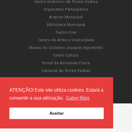
Centro Histórico de Torres Vedras
Orçamento Participativo
Arquivo Municipal
Biblioteca Municipal
Teatro-Cine
Centro de Artes e Criatividade
Museu do Ciclismo Joaquim Agostinho
Sentir Cultura
Portal da Atividade Física
Carnaval de Torres Vedras
Santa Cruz Ocean Spirit
Novas Invasões
ATENÇÃO! Este site utiliza cookies. Estará a
Festas de Torres Vedras
consentir a sua utilização.
Saber Mais
Aceitar