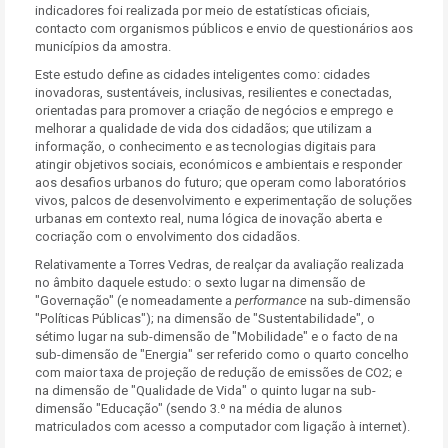
indicadores foi realizada por meio de estatísticas oficiais,
contacto com organismos públicos e envio de questionários aos
municípios da amostra.
Este estudo define as cidades inteligentes como: cidades
inovadoras, sustentáveis, inclusivas, resilientes e conectadas,
orientadas para promover a criação de negócios e emprego e
melhorar a qualidade de vida dos cidadãos; que utilizam a
informação, o conhecimento e as tecnologias digitais para
atingir objetivos sociais, económicos e ambientais e responder
aos desafios urbanos do futuro; que operam como laboratórios
vivos, palcos de desenvolvimento e experimentação de soluções
urbanas em contexto real, numa lógica de inovação aberta e
cocriação com o envolvimento dos cidadãos.
Relativamente a Torres Vedras, de realçar da avaliação realizada
no âmbito daquele estudo: o sexto lugar na dimensão de
"Governação" (e nomeadamente a
performance
na sub-dimensão
"Políticas Públicas"); na dimensão de "Sustentabilidade", o
sétimo lugar na sub-dimensão de "Mobilidade" e o facto de na
sub-dimensão de "Energia" ser referido como o quarto concelho
com maior taxa de projeção de redução de emissões de CO2; e
na dimensão de "Qualidade de Vida" o quinto lugar na sub-
dimensão "Educação" (sendo 3.º na média de alunos
matriculados com acesso a computador com ligação à internet).