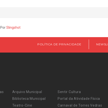
 Por
Slingshot
POLÍTICA DE PRIVACIDADE
NEWSL
ras
Arquivo Municipal
Sentir Cultura
Biblioteca Municipal
Portal da Atividade Física
Teatro-Cine
Carnaval de Torres Vedras