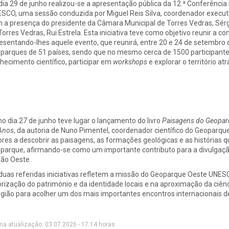
dia 29 de junho realizou-se a apresentação pública da 12.ª Conferênci
SCO, uma sessão conduzida por Miguel Reis Silva, coordenador execu
 a presença do presidente da Câmara Municipal de Torres Vedras, Sérg
Torres Vedras, Rui Estrela. Esta iniciativa teve como objetivo reunir a
esentando-lhes aquele evento, que reunirá, entre 20 e 24 de setembro
parques de 51 países, sendo que no mesmo cerca de 1500 participante
hecimento científico, participar em
workshops
e explorar o território at
no dia 27 de junho teve lugar o lançamento do livro
Paisagens do Geoparq
Anos
, da autoria de Nuno Pimentel, coordenador científico do Geopar
tores a descobrir as paisagens, as formações geológicas e as histórias 
parque, afirmando-se como um importante contributo para a divulgação
ião Oeste.
duas referidas iniciativas refletem a missão do Geoparque Oeste UNES
orização do património e da identidade locais e na aproximação da ci
egião para acolher um dos mais importantes encontros internacionais
ma atualização: 03.07.2026 - 17:14 horas