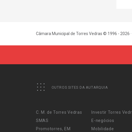
Câmara Municipal de Torres Vedras © 1996 - 2026 ·
OUTROS SITES DA AUTARQUIA
C. M. de Torres Vedras
Investir Torres Ved
SMAS
E-negócios
Promotorres, EM
Mobilidade