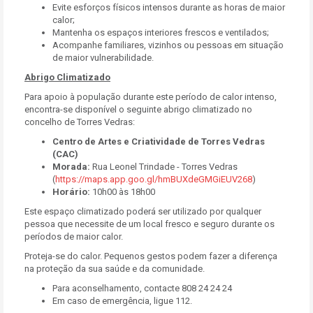
Evite esforços físicos intensos durante as horas de maior
calor;
Mantenha os espaços interiores frescos e ventilados;
Acompanhe familiares, vizinhos ou pessoas em situação
de maior vulnerabilidade.
Abrigo Climatizado
Para apoio à população durante este período de calor intenso,
encontra-se disponível o seguinte abrigo climatizado no
concelho de Torres Vedras:
Centro de Artes e Criatividade de Torres Vedras
(CAC)
Morada:
Rua Leonel Trindade - Torres Vedras
(
https://maps.app.goo.gl/hmBUXdeGMGiEUV268
)
Horário:
10h00 às 18h00
Este espaço climatizado poderá ser utilizado por qualquer
pessoa que necessite de um local fresco e seguro durante os
períodos de maior calor.
Proteja-se do calor. Pequenos gestos podem fazer a diferença
na proteção da sua saúde e da comunidade.
Para aconselhamento, contacte 808 24 24 24
Em caso de emergência, ligue 112.