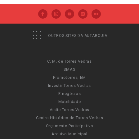
OUTROS SITES DA AUTARQUIA
C. M. de Torres Vedras
SMAS
Promotorres, EM
Investir Torres Vedras
E-negócios
Mobilidade
Visite Torres Vedras
Centro Histórico de Torres Vedras
Orçamento Participativo
Arquivo Municipal