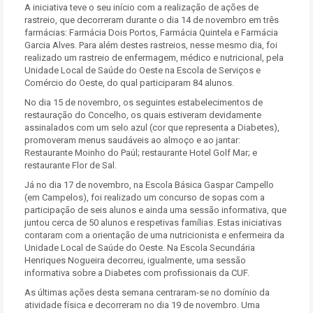
A iniciativa teve o seu início com a realização de ações de
rastreio, que decorreram durante o dia 14 de novembro em três
farmácias: Farmácia Dois Portos, Farmácia Quintela e Farmácia
Garcia Alves. Para além destes rastreios, nesse mesmo dia, foi
realizado um rastreio de enfermagem, médico e nutricional, pela
Unidade Local de Saúde do Oeste na Escola de Serviços e
Comércio do Oeste, do qual participaram 84 alunos.
No dia 15 de novembro, os seguintes estabelecimentos de
restauração do Concelho, os quais estiveram devidamente
assinalados com um selo azul (cor que representa a Diabetes),
promoveram menus saudáveis ao almoço e ao jantar:
Restaurante Moinho do Paúl; restaurante Hotel Golf Mar; e
restaurante Flor de Sal.
Já no dia 17 de novembro, na Escola Básica Gaspar Campello
(em Campelos), foi realizado um concurso de sopas com a
participação de seis alunos e ainda uma sessão informativa, que
juntou cerca de 50 alunos e respetivas famílias. Estas iniciativas
contaram com a orientação de uma nutricionista e enfermeira da
Unidade Local de Saúde do Oeste. Na Escola Secundária
Henriques Nogueira decorreu, igualmente, uma sessão
informativa sobre a Diabetes com profissionais da CUF.
As últimas ações desta semana centraram-se no domínio da
atividade física e decorreram no dia 19 de novembro. Uma