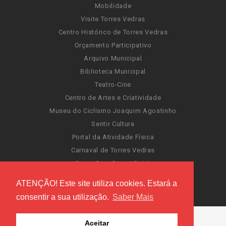
Mobilidade
Visite Torres Vedras
Centro Histórico de Torres Vedras
Orçamento Participativo
Arquivo Municipal
Biblioteca Municipal
Teatro-Cine
Centro de Artes e Criatividade
Museu do Ciclismo Joaquim Agostinho
Sentir Cultura
Portal da Atividade Física
Carnaval de Torres Vedras
Santa Cruz Ocean Spirit
Novas Invasões
ATENÇÃO! Este site utiliza cookies. Estará a
Festas de Torres Vedras
consentir a sua utilização.
Saber Mais
Aceitar