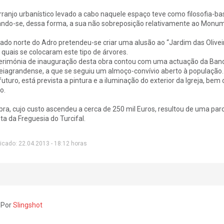
rranjo urbanístico levado a cabo naquele espaço teve como filosofia-ba
ando-se, dessa forma, a sua não sobreposição relativamente ao Monu
lado norte do Adro pretendeu-se criar uma alusão ao “Jardim das Olivei
 quais se colocaram este tipo de árvores.
erimónia de inauguração desta obra contou com uma actuação da Banda
eiagrandense, a que se seguiu um almoço-convívio aberto à população.
futuro, está prevista a pintura e a iluminação do exterior da Igreja, be
o.
bra, cujo custo ascendeu a cerca de 250 mil Euros, resultou de uma par
ta da Freguesia do Turcifal.
icado: 22.04.2013 - 18:12 horas
 Por
Slingshot