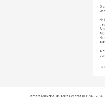
O a
vis
No 
nas
A c
Ald
No 
Adr
A o
Jun
Publ
Câmara Municipal de Torres Vedras © 1996 - 2026 ·