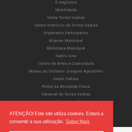
E-negócios
Mobilidade
Visite Torres Vedras
Centro Histórico de Torres Vedras
Orçamento Participativo
Arquivo Municipal
Biblioteca Municipal
Teatro-Cine
Centro de Artes e Criatividade
Museu do Ciclismo Joaquim Agostinho
Sentir Cultura
Portal da Atividade Física
Carnaval de Torres Vedras
Santa Cruz Ocean Spirit
Novas Invasões
ATENÇÃO! Este site utiliza cookies. Estará a
Festas de Torres Vedras
consentir a sua utilização.
Saber Mais