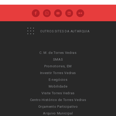
OUTROS SITES DA AUTARQUIA
C. M. de Torres Vedras
SMAS
Promotorres, EM
Investir Torres Vedras
E-negócios
Mobilidade
Visite Torres Vedras
Centro Histórico de Torres Vedras
Orçamento Participativo
Arquivo Municipal