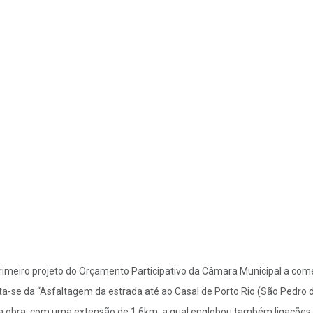
rimeiro projeto do Orçamento Participativo da Câmara Municipal a come
ta-se da “Asfaltagem da estrada até ao Casal de Porto Rio (São Pedro d
a obra, com uma extensão de 1,6km, a qual englobou também ligações à