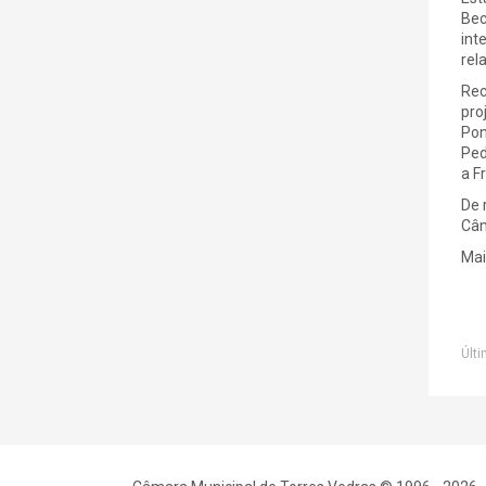
Bec
int
rel
Rec
pro
Pon
Ped
a F
De 
Câm
Mai
Últi