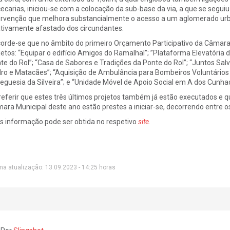
ecarias, iniciou-se com a colocação da sub-base da via, a que se segu
ervenção que melhora substancialmente o acesso a um aglomerado ur
ativamente afastado dos circundantes.
orde-se que no âmbito do primeiro Orçamento Participativo da Câmara 
jetos: “Equipar o edifício Amigos do Ramalhal”; ”Plataforma Elevatória
te do Rol”; “Casa de Sabores e Tradições da Ponte do Rol”; “Juntos Sa
ro e Matacães”; “Aquisição de Ambulância para Bombeiros Voluntários 
reguesia da Silveira”; e “Unidade Móvel de Apoio Social em A dos Cunha
referir que estes três últimos projetos também já estão executados e 
ara Municipal deste ano estão prestes a iniciar-se, decorrendo entre 
s informação pode ser obtida no respetivo
site
.
ma atualização: 13.09.2023 - 14:25 horas