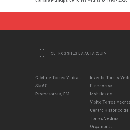
Câmara Municipal de Torres Vedras © 1996 - 2026 ·
OUTROS SITES DA AUTARQUIA
C. M. de Torres Vedras
Investir Torres Ved
SMAS
E-negócios
Promotorres, EM
Mobilidade
Visite Torres Vedra
Centro Histórico de
Torres Vedras
Orçamento