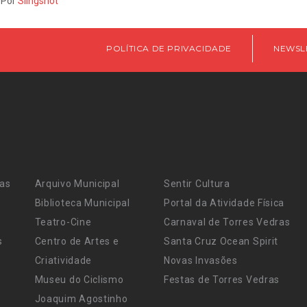
 Por
Slingshot
POLÍTICA DE PRIVACIDADE
NEWSL
ras
Arquivo Municipal
Sentir Cultura
Biblioteca Municipal
Portal da Atividade Física
Teatro-Cine
Carnaval de Torres Vedras
s
Centro de Artes e
Santa Cruz Ocean Spirit
Criatividade
Novas Invasões
Museu do Ciclismo
Festas de Torres Vedras
Joaquim Agostinho