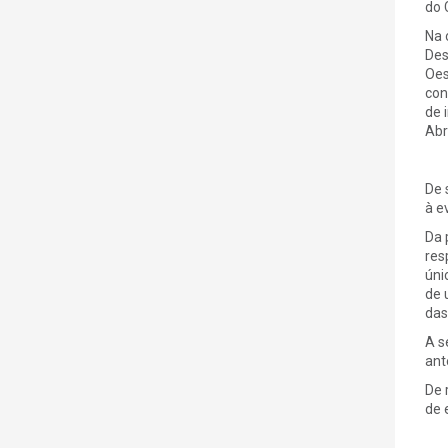
do 
Na 
Des
Oes
con
de 
Abr
De 
à e
Da 
res
úni
de 
das
A s
ant
De 
de 