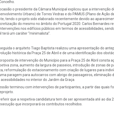
Concelho.
ocasião o presidente da Câmara Municipal explicou que a intervenção d
envolvimento Urbano) de Torres Vedras e do PAMUS (Plano de Ação de
te, tendo o projeto sido elaborado recentemente devido ao apareciment
cretização do mesmo no âmbito do Portugal 2020. Carlos Bernardes re
intervenções nos edifícios públicos em termos de acessibilidades, send
il terá um caráter “minimalista”.
seguida o arquiteto Tiago Baptista realizou uma apresentação do ante
volução histórica da Praça 25 de Abril e de uma identificação dos obstác
proposta de intervenção do Município para a Praça 25 de Abril consta a
petiva zona, aumento da largura de passeios, introdução de zonas de pa
ca, reformulação do estacionamento com criação de lugares para indiv
uma paragem para autocarros com abrigo de passageiros, eliminação das
 acessibilidades no interior do Jardim da Graça.
essão terminou com intervenções de participantes, a partir das quais f
eprojeto.
referir que a respetiva candidatura tem de ser apresentada até ao dia 
execução que incorporará os contributos recolhidos.