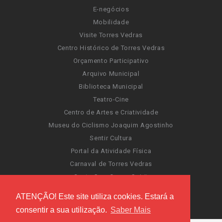
E-negócios
Mobilidade
Visite Torres Vedras
Centro Histórico de Torres Vedras
Orçamento Participativo
Arquivo Municipal
Biblioteca Municipal
Teatro-Cine
Centro de Artes e Criatividade
Museu do Ciclismo Joaquim Agostinho
Sentir Cultura
Portal da Atividade Física
Carnaval de Torres Vedras
Santa Cruz Ocean Spirit
Novas Invasões
ATENÇÃO! Este site utiliza cookies. Estará a
Festas de Torres Vedras
consentir a sua utilização.
Saber Mais