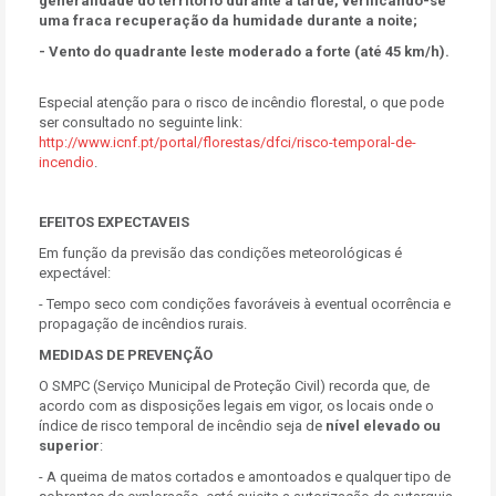
generalidade do território durante a tarde, verificando-se
uma fraca recuperação da humidade durante a noite;
- Vento do quadrante leste moderado a forte (até 45 km/h).
Especial atenção para o risco de incêndio florestal, o que pode
ser consultado no seguinte link:
http://www.icnf.pt/portal/florestas/dfci/risco-temporal-de-
incendio
.
EFEITOS EXPECTAVEIS
Em função da previsão das condições meteorológicas é
expectável:
- Tempo seco com condições favoráveis à eventual ocorrência e
propagação de incêndios rurais.
MEDIDAS DE PREVENÇÃO
O SMPC (Serviço Municipal de Proteção Civil) recorda que, de
acordo com as disposições legais em vigor, os locais onde o
índice de risco temporal de incêndio seja de
nível elevado ou
superior
:
- A queima de matos cortados e amontoados e qualquer tipo de