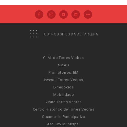
OUTROS SITES DA AUTARQUIA
C. M. de Torres Vedras
SMAS
Promotorres, EM
Investir Torres Vedras
E-negócios
Mobilidade
Visite Torres Vedras
Centro Histórico de Torres Vedras
Orçamento Participativo
Arquivo Municipal