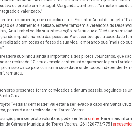
cutiva do projeto em Portugal, Margarida Quinhones, “é muito mais do que
integrado e valorizado.”
sente no momento, que coincidiu com o Encontro Anual do projeto “Tra
uação de isolamento e solidão, esteve também a vereadora do Desenvo
ras, Ana Umbelino. Na sua intervenção, referiu que o “Pedalar sem ida
grande impacto na vida das pessoas. Acrescentou que a sociedade tem
ta realizado em todas as fases da sua vida, lembrando que “mais do que 
s”.
ereadora sublinhou ainda a importância dos pilotos voluntários, que sã
sa ser realizada. "O seu exemplo contribuirá seguramente para fortalec
promisso cívico para com uma sociedade onde todos, independenteme
ar", rematou.
seniores presentes foram convidados a dar um passeio, seguindo-se u
Santa Cruz.
rojeto “Pedalar sem idade” vai estar a ser levado a cabo em Santa Cru
ço, passará a ser realizado em Torres Vedras.
nscrição para ser piloto voluntário pode ser feita
online
. Para mais infor
ior da Câmara Municipal de Torres Vedras: 261320773/775 |
areasenio