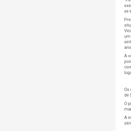
exe
se 
Pre
sit
Ved
um 
sin
ano
A v
pos
com
lug
Os 
de 
O p
mar
A i
sén