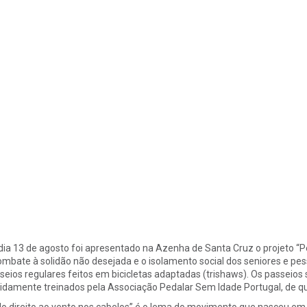
dia 13 de agosto foi apresentado na Azenha de Santa Cruz o projeto “Ped
ombate à solidão não desejada e o isolamento social dos seniores e pe
seios regulares feitos em bicicletas adaptadas (trishaws). Os passeios s
idamente treinados pela Associação Pedalar Sem Idade Portugal, de que
lo direito ao vento nos cabelos” é o lema do movimento que nasceu em