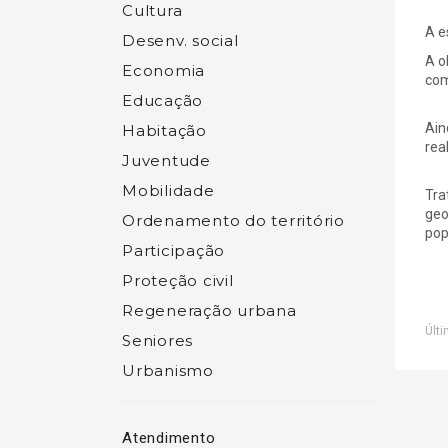
Cultura
A e
Desenv. social
A o
Economia
com
Educação
Ain
Habitação
rea
Juventude
Mobilidade
Tra
geo
Ordenamento do território
pop
Participação
Proteção civil
Regeneração urbana
Últi
Seniores
Urbanismo
Atendimento