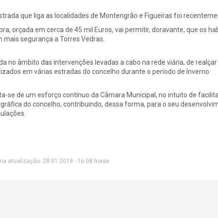
strada que liga as localidades de Montengrão e Figueiras foi recentem
bra, orçada em cerca de 45 mil Euros, vai permitir, doravante, que os 
 mais segurança a Torres Vedras.
da no âmbito das intervenções levadas a cabo na rede viária, de realç
lizados em várias estradas do concelho durante o período de Inverno.
ta-se de um esforço contínuo da Câmara Municipal, no intuito de facilit
gráfica do concelho, contribuindo, dessa forma, para o seu desenvolv
ulações.
ma atualização: 28.01.2019 - 16:08 horas