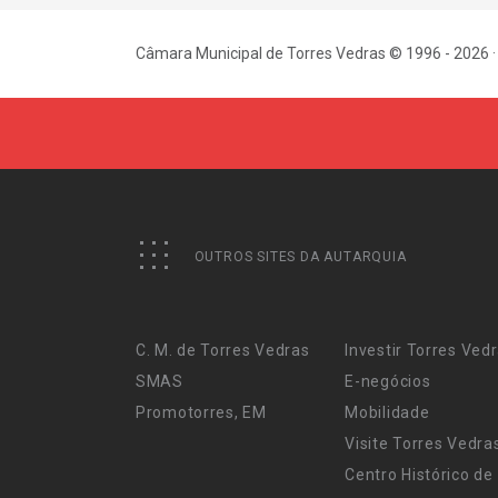
Câmara Municipal de Torres Vedras © 1996 - 2026 ·
OUTROS SITES DA AUTARQUIA
C. M. de Torres Vedras
Investir Torres Ved
SMAS
E-negócios
Promotorres, EM
Mobilidade
Visite Torres Vedra
Centro Histórico de