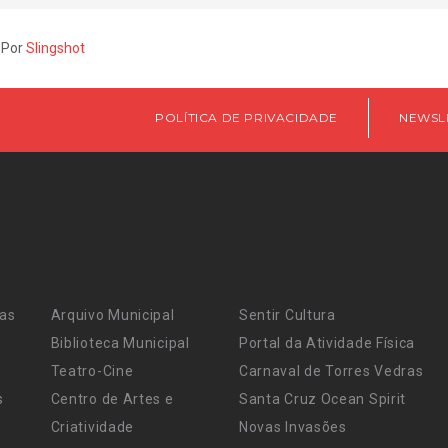
 Por
Slingshot
POLÍTICA DE PRIVACIDADE
NEWSL
ras
Arquivo Municipal
Sentir Cultura
Biblioteca Municipal
Portal da Atividade Física
Teatro-Cine
Carnaval de Torres Vedras
s
Centro de Artes e
Santa Cruz Ocean Spirit
Criatividade
Novas Invasões