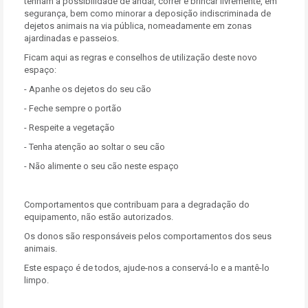
tenham a possibilidade de andar, correr e brincar livremente, em
segurança, bem como minorar a deposição indiscriminada de
dejetos animais na via pública, nomeadamente em zonas
ajardinadas e passeios.
Ficam aqui as regras e conselhos de utilização deste novo
espaço:
- Apanhe os dejetos do seu cão
- Feche sempre o portão
- Respeite a vegetação
- Tenha atenção ao soltar o seu cão
- Não alimente o seu cão neste espaço
Comportamentos que contribuam para a degradação do
equipamento, não estão autorizados.
Os donos são responsáveis pelos comportamentos dos seus
animais.
Este espaço é de todos, ajude-nos a conservá-lo e a mantê-lo
limpo.