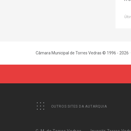
Últi
Câmara Municipal de Torres Vedras © 1996 - 2026 ·
OUTROS SITES DA AUTARQUIA
C. M. de Torres Vedras
Investir Torres Ved