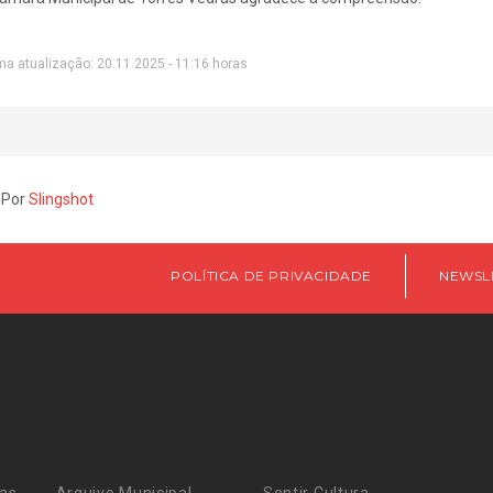
ma atualização: 20.11.2025 - 11:16 horas
 Por
Slingshot
POLÍTICA DE PRIVACIDADE
NEWSL
ras
Arquivo Municipal
Sentir Cultura