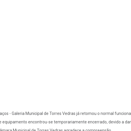
aços - Galeria Municipal de Torres Vedras já retomou o normal funcion
e equipamento encontrou-se temporariamente encerrado, devido a dan
âmara Municipal de Torres Vedras agradece a compreensão.