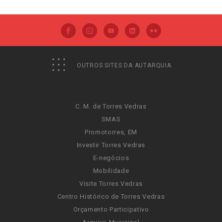
OUTROS SITES DA AUTARQUIA
C. M. de Torres Vedras
SMAS
Promotorres, EM
Investir Torres Vedras
E-negócios
Mobilidade
Visite Torres Vedras
Centro Histórico de Torres Vedras
Orçamento Participativo